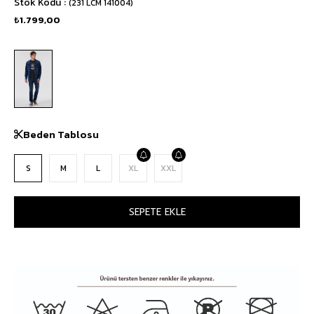
Stok Kodu
(231 LCM 141004)
₺1.799,00
Beden Tablosu
S
M
L
XL
XXL