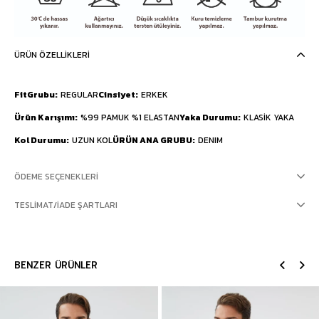
ÜRÜN ÖZELLIKLERI
FitGrubu
REGULAR
Cinsiyet
ERKEK
Ürün Karışımı
%99 PAMUK %1 ELASTAN
Yaka Durumu
KLASİK YAKA
Kol Durumu
UZUN KOL
ÜRÜN ANA GRUBU
DENIM
ÖDEME SEÇENEKLERI
TESLIMAT/İADE ŞARTLARI
BENZER ÜRÜNLER