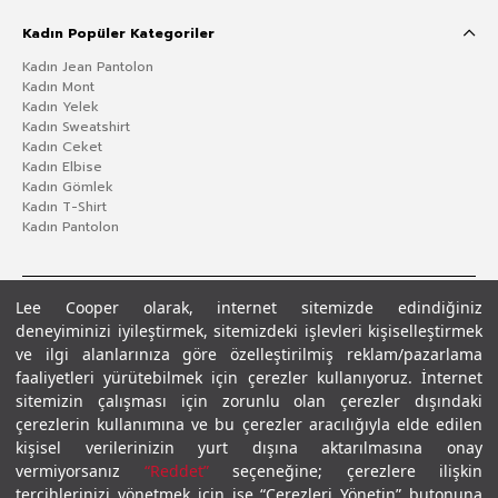
Kadın Popüler Kategoriler
Kadın Jean Pantolon
Kadın Mont
Kadın Yelek
Kadın Sweatshirt
Kadın Ceket
Kadın Elbise
Kadın Gömlek
Kadın T-Shirt
Kadın Pantolon
Lee Cooper olarak, internet sitemizde edindiğiniz
deneyiminizi iyileştirmek, sitemizdeki işlevleri kişiselleştirmek
ve ilgi alanlarınıza göre özelleştirilmiş reklam/pazarlama
faaliyetleri yürütebilmek için çerezler kullanıyoruz. İnternet
sitemizin çalışması için zorunlu olan çerezler dışındaki
çerezlerin kullanımına ve bu çerezler aracılığıyla elde edilen
Gizlilik Politikası
Çerez Politikası
KVKK Aydınlatma Metni
Şartlar ve Koşullar
kişisel verilerinizin yurt dışına aktarılmasına onay
© 2026 Leecooper - Tüm Hakları Saklıdır.
vermiyorsanız
“Reddet”
seçeneğine; çerezlere ilişkin
tercihlerinizi yönetmek için ise “Çerezleri Yönetin” butonuna