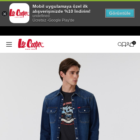
Mobil uygulamaya özel ilk
alışverişinizde %10 İndirim!
Görüntüle
undefined
Ücretsiz -Google Play'de
0