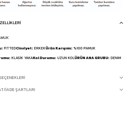
ZELLIKLERI
AMUK
u
FITTED
Cinsiyet
ERKEK
Ürün Karışımı
%100 PAMUK
urumu
KLASİK YAKA
Kol Durumu
UZUN KOL
ÜRÜN ANA GRUBU
DENIM
SEÇENEKLERI
AT/İADE ŞARTLARI