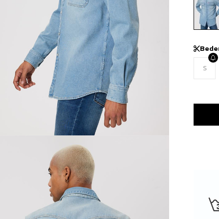
Bede
S