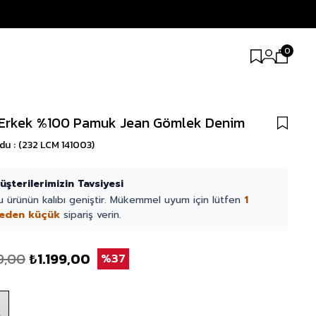
0
 Erkek %100 Pamuk Jean Gömlek Denim
odu
(232 LCM 141003)
üşterilerimizin Tavsiyesi
u ürünün kalıbı geniştir. Mükemmel uyum için lütfen
1
eden küçük
sipariş verin.
9,00
₺1.199,00
37