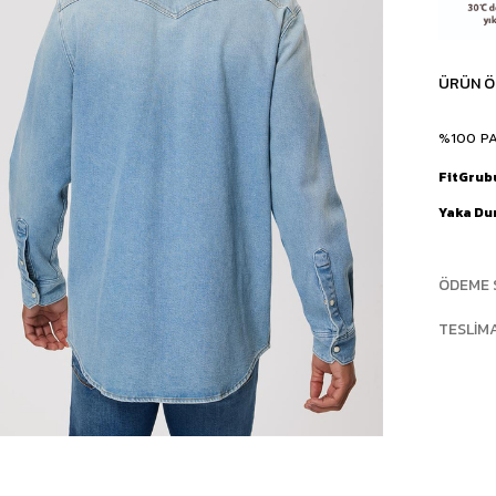
ÜRÜN Ö
%100 P
FitGrub
Yaka D
ÖDEME 
TESLIM