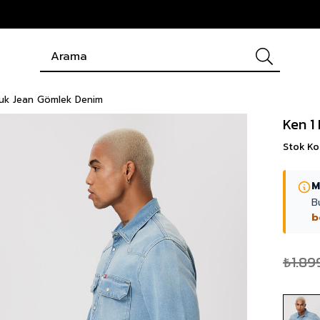
uk Jean Gömlek Denim
Ken 1
Stok K
M
B
b
₺1.89