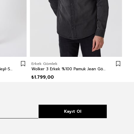
Erkek Gömlek
Erk
Citymap Erkek Dokuma Gömlek Yeşil-Sarı Çizgili
Wolker 3 Erkek %100 Pamuk Jean Gömlek
Lor
₺1.799,00
₺9
Kayıt Ol