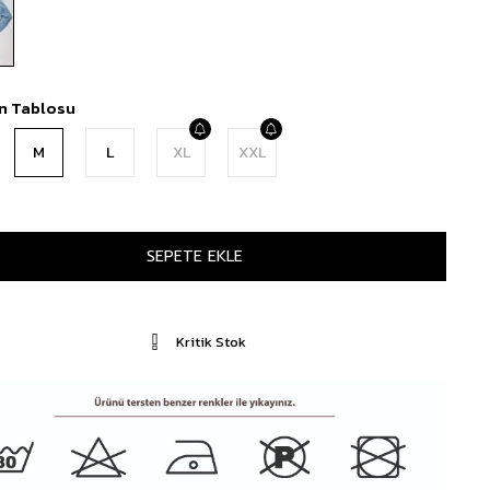
n Tablosu
M
L
XL
XXL
Kritik Stok