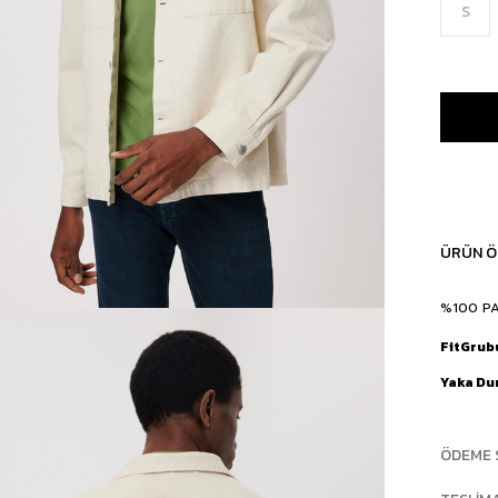
S
ÜRÜN Ö
%100 P
FitGrub
Yaka D
ÖDEME 