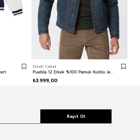
Erkek Ceket
Erk
ert
Puebla 12 Erkek %100 Pamuk Kürklü Jean Ceket
₺3.999,00
₺2
Kayıt Ol