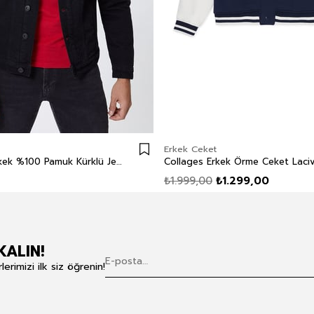
Erkek Ceket
Puebla 10 Erkek %100 Pamuk Kürklü Jean Ceket
Collages Erkek Örme Ceket Laciv
₺1.999,00
₺1.299,00
KALIN!
rimizi ilk siz öğrenin!