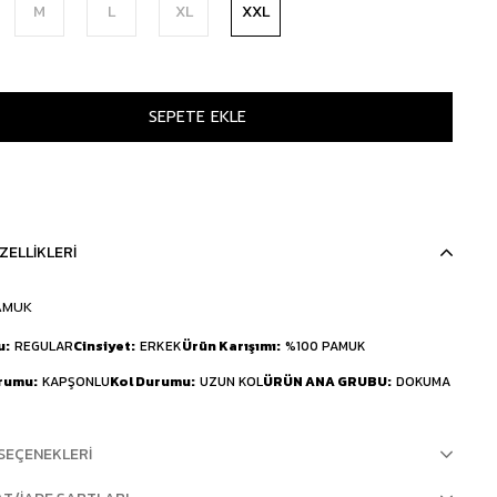
M
L
XL
XXL
ZELLIKLERI
AMUK
u
REGULAR
Cinsiyet
ERKEK
Ürün Karışımı
%100 PAMUK
urumu
KAPŞONLU
Kol Durumu
UZUN KOL
ÜRÜN ANA GRUBU
DOKUMA
SEÇENEKLERI