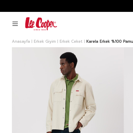
Anasayfa
Erkek Giyim
Erkek Ceket
Karela Erkek %100 Pam