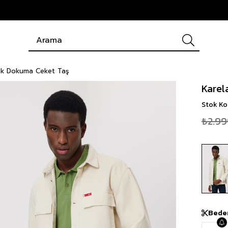
uk Dokuma Ceket Taş
Karel
Stok K
₺2.99
Bede