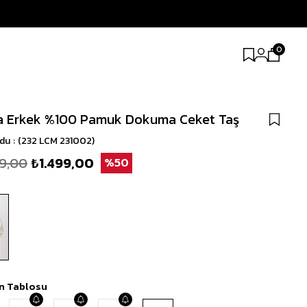
0
a Erkek %100 Pamuk Dokuma Ceket Taş
odu
(232 LCM 231002)
9,00
₺1.499,00
50
n Tablosu