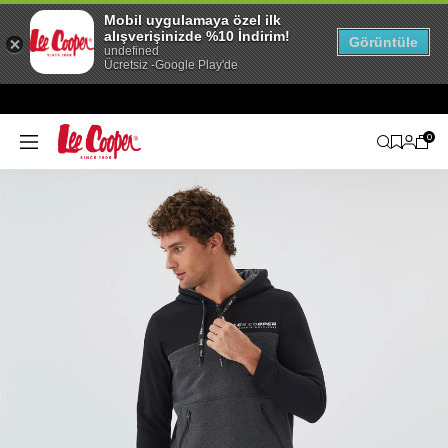
Mobil uygulamaya özel ilk
alışverişinizde %10 İndirim!
Görüntüle
undefined
Ücretsiz -Google Play'de
0