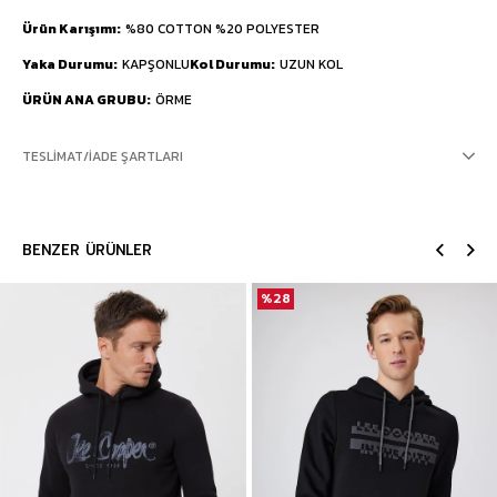
Ürün Karışımı
%80 COTTON %20 POLYESTER
Yaka Durumu
KAPŞONLU
Kol Durumu
UZUN KOL
ÜRÜN ANA GRUBU
ÖRME
TESLIMAT/İADE ŞARTLARI
BENZER ÜRÜNLER
%28