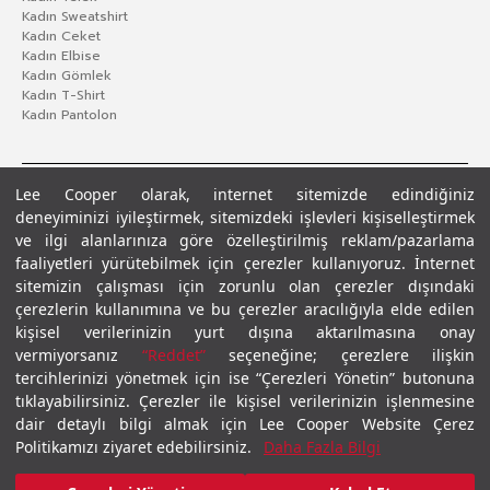
Kadın Sweatshirt
Kadın Ceket
Kadın Elbise
Kadın Gömlek
Kadın T-Shirt
Kadın Pantolon
Lee Cooper olarak, internet sitemizde edindiğiniz
deneyiminizi iyileştirmek, sitemizdeki işlevleri kişiselleştirmek
ve ilgi alanlarınıza göre özelleştirilmiş reklam/pazarlama
faaliyetleri yürütebilmek için çerezler kullanıyoruz. İnternet
sitemizin çalışması için zorunlu olan çerezler dışındaki
çerezlerin kullanımına ve bu çerezler aracılığıyla elde edilen
Gizlilik Politikası
Çerez Politikası
KVKK Aydınlatma Metni
Şartlar ve Koşullar
kişisel verilerinizin yurt dışına aktarılmasına onay
© 2026 Leecooper - Tüm Hakları Saklıdır.
vermiyorsanız
“Reddet”
seçeneğine; çerezlere ilişkin
tercihlerinizi yönetmek için ise “Çerezleri Yönetin” butonuna
tıklayabilirsiniz. Çerezler ile kişisel verilerinizin işlenmesine
dair detaylı bilgi almak için Lee Cooper Website Çerez
Politikamızı ziyaret edebilirsiniz.
Daha Fazla Bilgi