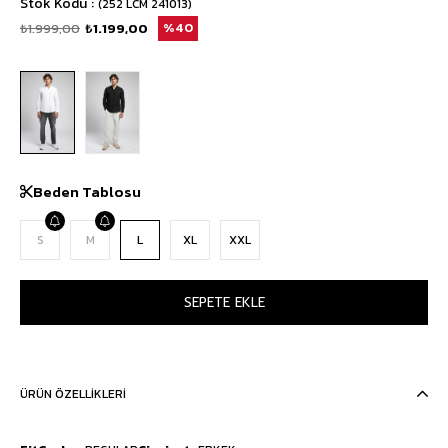
Stok Kodu
(252 LCM 241013)
₺1.999,00
₺1.199,00
40
Beden Tablosu
S
M
L
XL
XXL
ÜRÜN ÖZELLIKLERI