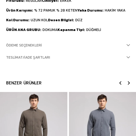
FitGrubu
REGULAR
Cinsiyet
ERKEK
Ürün Karışımı
% 72 PAMUK % 28 KETEN
Yaka Durumu
HAKİM YAKA
Kol Durumu
UZUN KOL
Desen Bilgisi
DÜZ
ÜRÜN ANA GRUBU
DOKUMA
Kapanma Tipi
DÜĞMELİ
ÖDEME SEÇENEKLERI
TESLIMAT/İADE ŞARTLARI
BENZER ÜRÜNLER