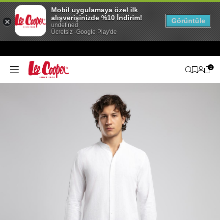
Mobil uygulamaya özel ilk
alışverişinizde %10 İndirim!
Görüntüle
undefined
Ücretsiz -Google Play'de
0