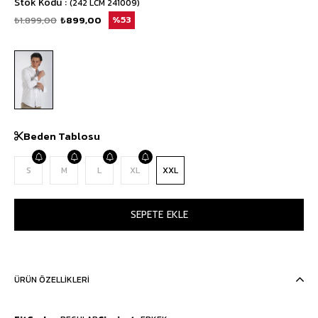
Stok Kodu
(242 LCM 241009)
₺1.899,00
₺899,00
53
Beden Tablosu
S
M
L
XL
XXL
ÜRÜN ÖZELLIKLERI