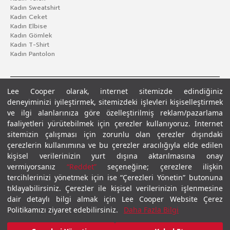
Kadın Sweatshirt
Kadın Ceket
Kadın Elbise
Kadın Gömlek
Kadın T-Shirt
Kadın Pantolon
Lee Cooper olarak, internet sitemizde edindiğiniz
deneyiminizi iyileştirmek, sitemizdeki işlevleri kişiselleştirmek
ve ilgi alanlarınıza göre özelleştirilmiş reklam/pazarlama
faaliyetleri yürütebilmek için çerezler kullanıyoruz. İnternet
sitemizin çalışması için zorunlu olan çerezler dışındaki
çerezlerin kullanımına ve bu çerezler aracılığıyla elde edilen
Gizlilik Politikası
Çerez Politikası
KVKK Aydınlatma Metni
Şartlar ve Koşullar
kişisel verilerinizin yurt dışına aktarılmasına onay
© 2026 Leecooper - Tüm Hakları Saklıdır.
vermiyorsanız
“Reddet”
seçeneğine; çerezlere ilişkin
tercihlerinizi yönetmek için ise “Çerezleri Yönetin” butonuna
tıklayabilirsiniz. Çerezler ile kişisel verilerinizin işlenmesine
dair detaylı bilgi almak için Lee Cooper Website Çerez
Politikamızı ziyaret edebilirsiniz.
Daha Fazla Bilgi