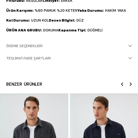
FitGrubu
REGULAR
Cinsiyet
ERKEK
Ürün Karışımı
%80 PAMUK %20 KETEN
Yaka Durumu
HAKİM YAKA
Kol Durumu
UZUN KOL
Desen Bilgisi
DÜZ
ÜRÜN ANA GRUBU
DOKUMA
Kapanma Tipi
DÜĞMELİ
ÖDEME SEÇENEKLERI
TESLIMAT/İADE ŞARTLARI
BENZER ÜRÜNLER