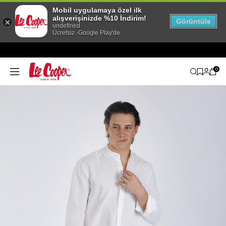
Mobil uygulamaya özel ilk
alışverişinizde %10 İndirim!
Görüntüle
undefined
Ücretsiz -Google Play'de
0