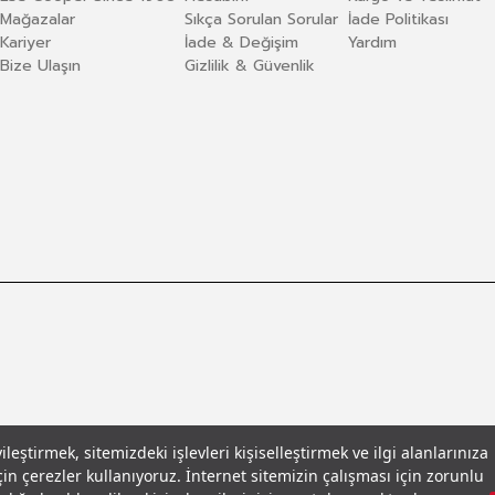
Mağazalar
Sıkça Sorulan Sorular
İade Politikası
Kariyer
İade & Değişim
Yardım
Bize Ulaşın
Gizlilik & Güvenlik
eştirmek, sitemizdeki işlevleri kişiselleştirmek ve ilgi alanlarınıza
in çerezler kullanıyoruz. İnternet sitemizin çalışması için zorunlu
llar
© 2026 Leecooper - Tüm Hakları Saklıdır.