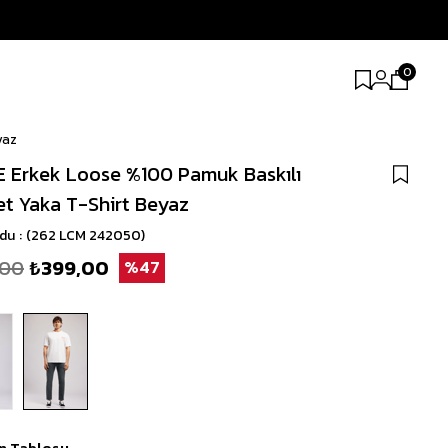
0
yaz
 Erkek Loose %100 Pamuk Baskılı
let Yaka T-Shirt Beyaz
odu
(262 LCM 242050)
,00
₺399,00
47
n Tablosu