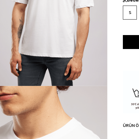
S
ÜRÜN Ö