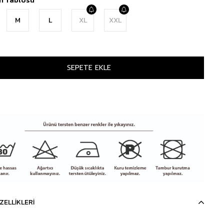
M
L
XL
XXL
ZELLIKLERI