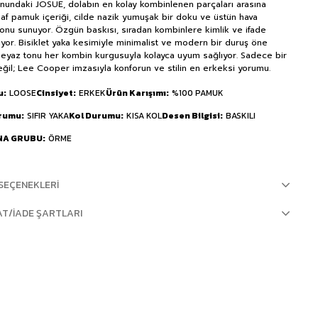
nundaki JOSUE, dolabın en kolay kombinlenen parçaları arasına
. Saf pamuk içeriği, cilde nazik yumuşak bir doku ve üstün hava
yonu sunuyor. Özgün baskısı, sıradan kombinlere kimlik ve ifade
ıyor. Bisiklet yaka kesimiyle minimalist ve modern bir duruş öne
 Beyaz tonu her kombin kurgusuyla kolayca uyum sağlıyor. Sadece bir
değil; Lee Cooper imzasıyla konforun ve stilin en erkeksi yorumu.
u
LOOSE
Cinsiyet
ERKEK
Ürün Karışımı
%100 PAMUK
urumu
SIFIR YAKA
Kol Durumu
KISA KOL
Desen Bilgisi
BASKILI
NA GRUBU
ÖRME
SEÇENEKLERI
AT/İADE ŞARTLARI