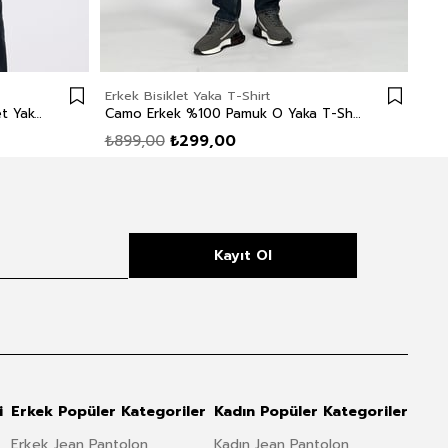
Erkek Bisiklet Yaka T-Shirt
Erke
Polite 1 Erkek %100 Pamuk Bisiklet Yaka T-Shirt Gül Kurusu
Camo Erkek %100 Pamuk O Yaka T-Shirt Beyaz
₺899,00
₺299,00
₺8
Kayıt Ol
i
Erkek Popüler Kategoriler
Kadın Popüler Kategoriler
Erkek Jean Pantolon
Kadın Jean Pantolon