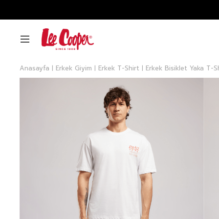
Anasayfa
Erkek Giyim
Erkek T-Shirt
Erkek Bisiklet Yaka T-S