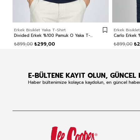
Erkek Bisiklet Yaka T-Shirt
Erkek Bisikle
Divided Erkek %100 Pamuk O Yaka T-Shirt Lacivert
₺899,00
₺299,00
₺899,00
₺2
E-BÜLTENE KAYIT OLUN, GÜNCEL 
Haber bültenimize kolayca kaydolun, en güncel haberle