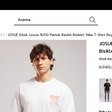
hirt
JOSUE Erkek Loose %100 Pamuk Baskılı Bisiklet Yaka T-Shirt Be
JOSUE
Bisik
Stok K
₺749
Bede