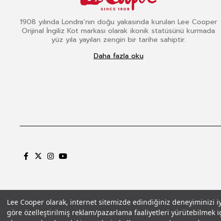
1908 yılında Londra’nın doğu yakasında kurulan Lee Cooper
Orijinal İngiliz Kot markası olarak ikonik statüsünü kurmada
yüz yıla yayılan zengin bir tarihe sahiptir.
Daha fazla oku
Lee Cooper olarak, internet sitemizde edindiğiniz deneyiminizi iyil
göre özelleştirilmiş reklam/pazarlama faaliyetleri yürütebilmek iç
Gizlilik Politikası
Çerez Politikası
KVKK Aydınlatma Metni
Şartlar ve Koşu