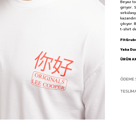
Beyaz to
giriyor.
sirkülas
kazandır
çıkıyor.
t-shirt 
FitGrub
Yaka D
ÜRÜN A
ÖDEME 
TESLIM