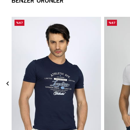
BENZER ÜRÜNLER
%67
%67