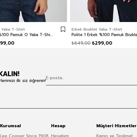
t Yaka T-Shirt
Erkek Bisiklet Yaka T-Shirt
Carlo Erkek %100 Pamuk O Yaka T-Shirt Beyaz
99,00
₺649,00
₺299,00
KALIN!
rimizi ilk siz öğrenin!
Kurumsal
Hesap
Müşteri Hizmetler
Lee Cooper Since 1908
Hesabım
Kargo ve Teslimat