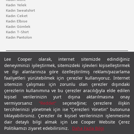
Kadın Yelek
Kadın Sweatshirt
Kadın Ceket
Kadın Elbise
Kadın Gömlek
Kadın T-Shirt
Kadın Pantolon
Lee Cooper olarak, internet sitemizde edindiğiniz
deneyiminizi iyileştirmek, sitemizdeki işlevleri kişiselleştirmek
ve ilgi alanlarınıza göre özelleştirilmiş reklam/pazarlama
faaliyetleri yürütebilmek için çerezler kullanıyoruz. İnternet
sitemizin çalışması için zorunlu olan çerezler dışındaki
çerezlerin kullanımına ve bu çerezler aracılığıyla elde edilen
Gizlilik Politikası
Çerez Politikası
KVKK Aydınlatma Metni
Şartlar ve Koşullar
kişisel verilerinizin yurt dışına aktarılmasına onay
© 2026 Leecooper - Tüm Hakları Saklıdır.
vermiyorsanız
“Reddet”
seçeneğine; çerezlere ilişkin
tercihlerinizi yönetmek için ise “Çerezleri Yönetin” butonuna
tıklayabilirsiniz. Çerezler ile kişisel verilerinizin işlenmesine
dair detaylı bilgi almak için Lee Cooper Website Çerez
Politikamızı ziyaret edebilirsiniz.
Daha Fazla Bilgi