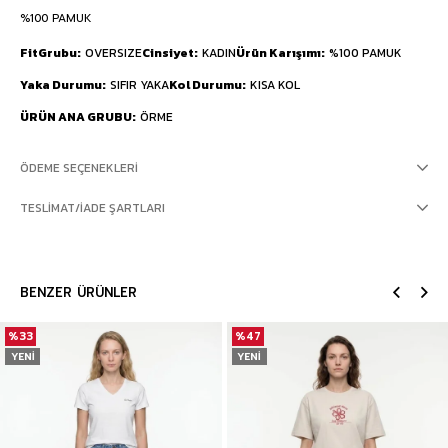
%100 PAMUK
FitGrubu
OVERSIZE
Cinsiyet
KADIN
Ürün Karışımı
%100 PAMUK
Yaka Durumu
SIFIR YAKA
Kol Durumu
KISA KOL
ÜRÜN ANA GRUBU
ÖRME
ÖDEME SEÇENEKLERI
TESLIMAT/İADE ŞARTLARI
BENZER ÜRÜNLER
%33
%47
YENI
YENI