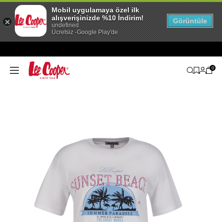
Mobil uygulamaya özel ilk
alışverişinizde %10 İndirim!
Görüntüle
undefined
Ücretsiz -Google Play'de
0