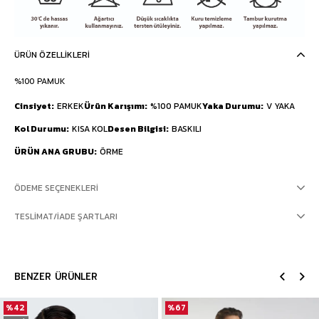
ÜRÜN ÖZELLIKLERI
%100 PAMUK
Cinsiyet
ERKEK
Ürün Karışımı
%100 PAMUK
Yaka Durumu
V YAKA
Kol Durumu
KISA KOL
Desen Bilgisi
BASKILI
ÜRÜN ANA GRUBU
ÖRME
ÖDEME SEÇENEKLERI
TESLIMAT/İADE ŞARTLARI
BENZER ÜRÜNLER
%42
%67