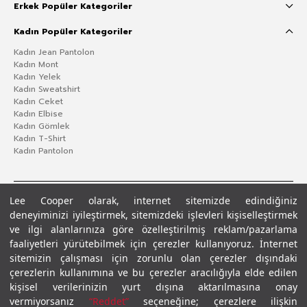
Erkek Popüler Kategoriler
Kadın Popüler Kategoriler
Kadın Jean Pantolon
Kadın Mont
Kadın Yelek
Kadın Sweatshirt
Kadın Ceket
Kadın Elbise
Kadın Gömlek
Kadın T-Shirt
Kadın Pantolon
Lee Cooper olarak, internet sitemizde edindiğiniz
deneyiminizi iyileştirmek, sitemizdeki işlevleri kişiselleştirmek
ve ilgi alanlarınıza göre özelleştirilmiş reklam/pazarlama
faaliyetleri yürütebilmek için çerezler kullanıyoruz. İnternet
sitemizin çalışması için zorunlu olan çerezler dışındaki
çerezlerin kullanımına ve bu çerezler aracılığıyla elde edilen
Gizlilik Politikası
Çerez Politikası
KVKK Aydınlatma Metni
Şartlar ve Koşullar
kişisel verilerinizin yurt dışına aktarılmasına onay
© 2026 Leecooper - Tüm Hakları Saklıdır.
vermiyorsanız
“Reddet”
seçeneğine; çerezlere ilişkin