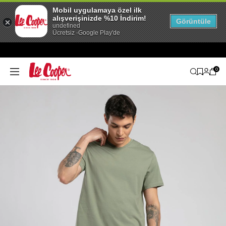
Mobil uygulamaya özel ilk
alışverişinizde %10 İndirim!
Görüntüle
undefined
Ücretsiz -Google Play'de
0