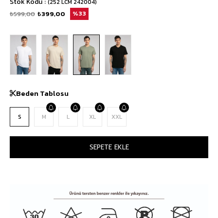
Stok Kodu
(252 LCM 242004)
₺599,00
₺399,00
33
Beden Tablosu
S
M
L
XL
XXL