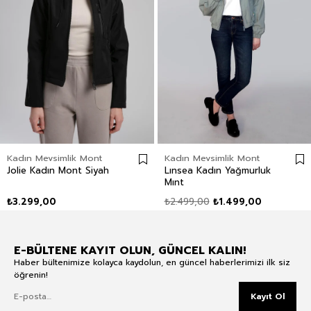
Kadın Mevsimlik Mont
Kadın Mevsimlik Mont
Jolie Kadın Mont Siyah
Lınsea Kadın Yağmurluk
Mınt
₺3.299,00
₺2.499,00
₺1.499,00
E-BÜLTENE KAYIT OLUN, GÜNCEL KALIN!
Haber bültenimize kolayca kaydolun, en güncel haberlerimizi ilk siz
öğrenin!
Kayıt Ol