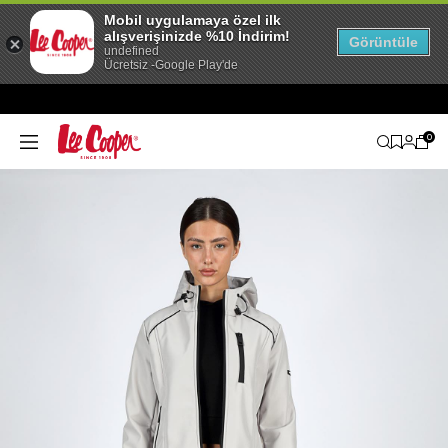
Mobil uygulamaya özel ilk
alışverişinizde %10 İndirim!
Görüntüle
undefined
Ücretsiz -Google Play'de
0