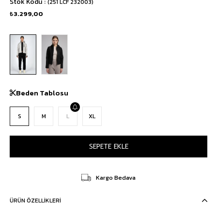
Stok Kodu
(251 LCF 232003)
₺3.299,00
Beden Tablosu
S
M
L
XL
Kargo Bedava
ÜRÜN ÖZELLIKLERI