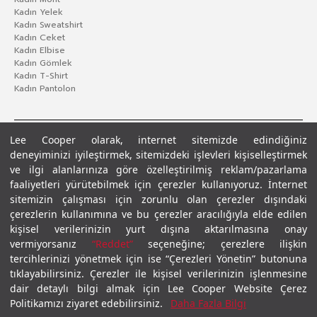
Kadın Yelek
Kadın Sweatshirt
Kadın Ceket
Kadın Elbise
Kadın Gömlek
Kadın T-Shirt
Kadın Pantolon
Lee Cooper olarak, internet sitemizde edindiğiniz
deneyiminizi iyileştirmek, sitemizdeki işlevleri kişiselleştirmek
ve ilgi alanlarınıza göre özelleştirilmiş reklam/pazarlama
faaliyetleri yürütebilmek için çerezler kullanıyoruz. İnternet
sitemizin çalışması için zorunlu olan çerezler dışındaki
çerezlerin kullanımına ve bu çerezler aracılığıyla elde edilen
Gizlilik Politikası
Çerez Politikası
KVKK Aydınlatma Metni
Şartlar ve Koşullar
kişisel verilerinizin yurt dışına aktarılmasına onay
© 2026 Leecooper - Tüm Hakları Saklıdır.
vermiyorsanız
“Reddet”
seçeneğine; çerezlere ilişkin
tercihlerinizi yönetmek için ise “Çerezleri Yönetin” butonuna
tıklayabilirsiniz. Çerezler ile kişisel verilerinizin işlenmesine
dair detaylı bilgi almak için Lee Cooper Website Çerez
Politikamızı ziyaret edebilirsiniz.
Daha Fazla Bilgi