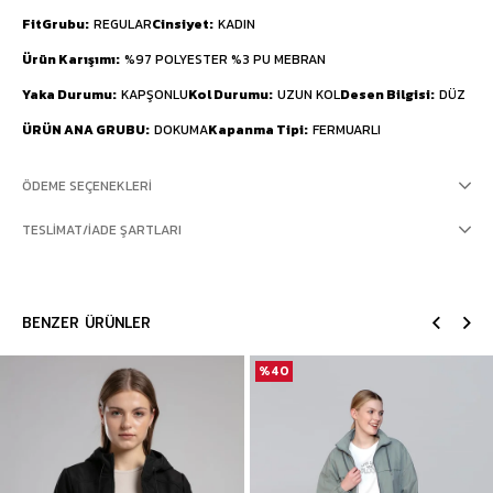
FitGrubu
REGULAR
Cinsiyet
KADIN
Ürün Karışımı
%97 POLYESTER %3 PU MEBRAN
Yaka Durumu
KAPŞONLU
Kol Durumu
UZUN KOL
Desen Bilgisi
DÜZ
ÜRÜN ANA GRUBU
DOKUMA
Kapanma Tipi
FERMUARLI
ÖDEME SEÇENEKLERI
TESLIMAT/İADE ŞARTLARI
BENZER ÜRÜNLER
%40