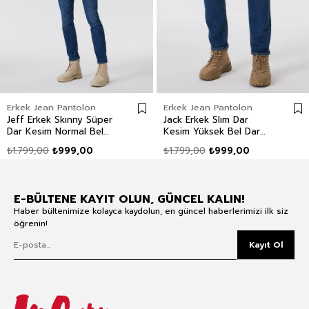
Erkek Jean Pantolon
Erkek Jean Pantolon
Jeff Erkek Skınny Süper
Jack Erkek Slım Dar
Dar Kesim Normal Bel
Kesim Yüksek Bel Dar
Dar Paça Jean Pantolon
Paça Jean Pantolon Mavi
₺1.799,00
₺999,00
₺1.799,00
₺999,00
Mavi
E-BÜLTENE KAYIT OLUN, GÜNCEL KALIN!
Haber bültenimize kolayca kaydolun, en güncel haberlerimizi ilk siz
öğrenin!
Kayıt Ol