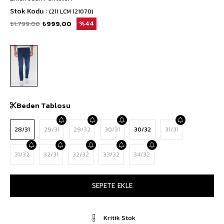
Stok Kodu
(211 LCM 121070)
₺1.799,00
₺999,00
44
Beden Tablosu
28/31
29/31
29/32
30/31
30/32
31/31
31/32
32/31
32/32
33/32
34/32
Kritik Stok