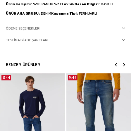
Ürün Karışımı
%98 PAMUK %2 ELASTAN
Desen Bilgisi
BASKILI
ÜRÜN ANA GRUBU
DENIM
Kapanma Tipi
FERMUARLI
ÖDEME SEÇENEKLERI
TESLIMAT/İADE ŞARTLARI
BENZER ÜRÜNLER
%44
%44