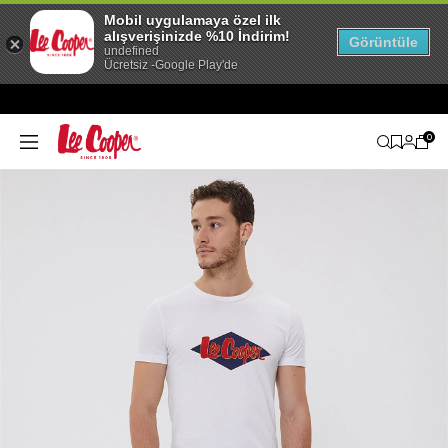
Mobil uygulamaya özel ilk
alışverişinizde %10 İndirim!
Görüntüle
undefined
Ücretsiz -Google Play'de
0