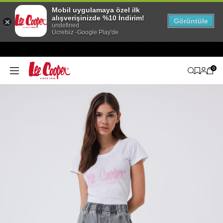
Mobil uygulamaya özel ilk
alışverişinizde %10 İndirim!
Görüntüle
undefined
Ücretsiz -Google Play'de
0