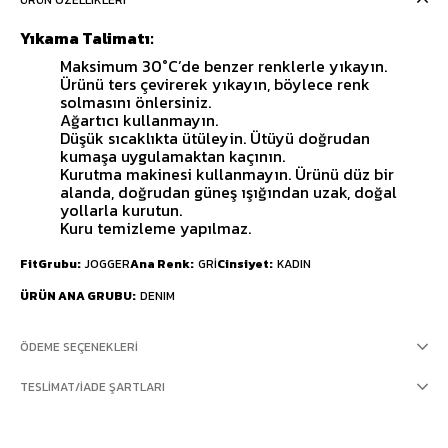
ÜRÜN ÖZELLIKLERI
Yıkama Talimatı:
Maksimum 30°C’de benzer renklerle yıkayın.
Ürünü ters çevirerek yıkayın, böylece renk
solmasını önlersiniz.
Ağartıcı kullanmayın.
Düşük sıcaklıkta ütüleyin. Ütüyü doğrudan
kumaşa uygulamaktan kaçının.
Kurutma makinesi kullanmayın. Ürünü düz bir
alanda, doğrudan güneş ışığından uzak, doğal
yollarla kurutun.
Kuru temizleme yapılmaz.
FitGrubu
JOGGER
Ana Renk
GRİ
Cinsiyet
KADIN
ÜRÜN ANA GRUBU
DENIM
ÖDEME SEÇENEKLERI
TESLIMAT/İADE ŞARTLARI