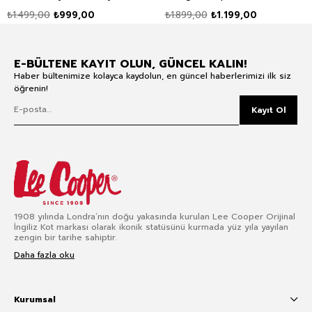
Mavi Kadın Jean
Pantolon Beyaz
₺1.499,00
₺999,00
₺1.899,00
₺1.199,00
Pantolon
E-BÜLTENE KAYIT OLUN, GÜNCEL KALIN!
Haber bültenimize kolayca kaydolun, en güncel haberlerimizi ilk siz
öğrenin!
Kayıt Ol
1908 yılında Londra’nın doğu yakasında kurulan Lee Cooper Orijinal
İngiliz Kot markası olarak ikonik statüsünü kurmada yüz yıla yayılan
zengin bir tarihe sahiptir.
Daha fazla oku
Kurumsal