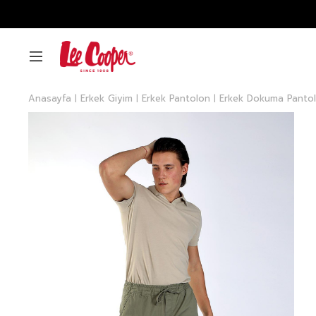
Anasayfa
Erkek Giyim
Erkek Pantolon
Erkek Dokuma Panto