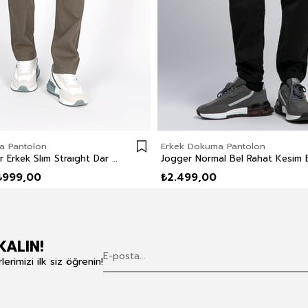
a Pantolon
Erkek Dokuma Pantolon
Jagger Porter Erkek Slım Straıght Dar Kesim Normal Bel Dokuma Pantolon Düz Paça Yeşil
₺999,00
₺2.499,00
KALIN!
rimizi ilk siz öğrenin!