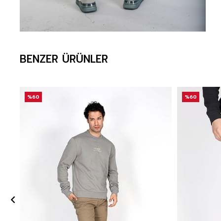
BENZER ÜRÜNLER
%60
%60