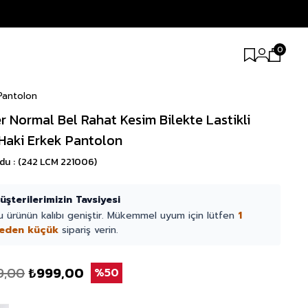
0
 Pantolon
r Normal Bel Rahat Kesim Bilekte Lastikli
Haki Erkek Pantolon
odu
(242 LCM 221006)
üşterilerimizin Tavsiyesi
u ürünün kalıbı geniştir. Mükemmel uyum için lütfen
1
eden küçük
sipariş verin.
9,00
₺999,00
50