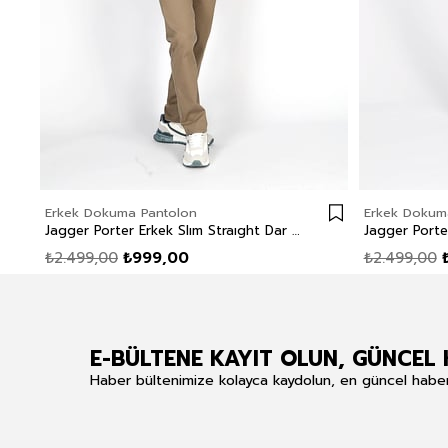
Erkek Dokuma Pantolon
Erkek Dokum
Jagger Porter Erkek Slım Straıght Dar Kesim Normal Bel Dokuma Pantolon Düz Paça Kahverengi
₺2.499,00
₺999,00
₺2.499,00
E-BÜLTENE KAYIT OLUN, GÜNCEL 
Haber bültenimize kolayca kaydolun, en güncel haberle