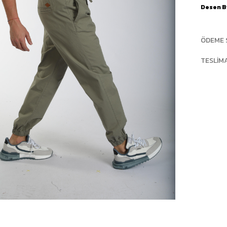
Desen Bi
ÖDEME 
TESLIM