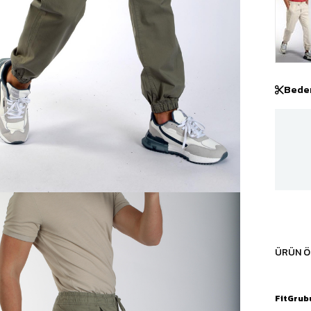
Bede
ÜRÜN Ö
FitGrub