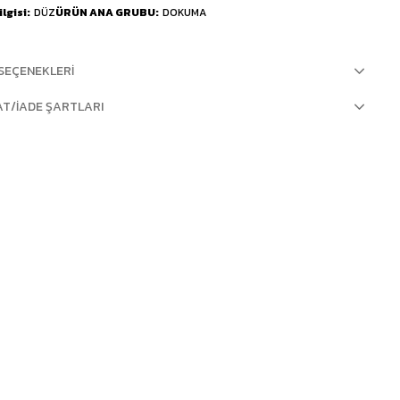
lgisi
DÜZ
ÜRÜN ANA GRUBU
DOKUMA
SEÇENEKLERI
AT/İADE ŞARTLARI