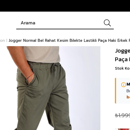
lon
Jogger Normal Bel Rahat Kesim Bilekte Lastikli Paça Haki Erkek
Jogge
Paça 
Stok K
M
B
b
₺1.99