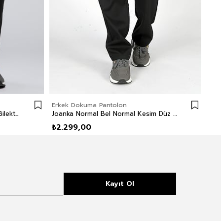
Erkek Dokuma Pantolon
Erk
Jogger Normal Bel Rahat Kesim Bilekte Lastikli Paça Siyah Erkek Pantolon
Joanka Normal Bel Normal Kesim Düz Paça Siyah Erkek Pantolon
₺2.299,00
₺1.
Kayıt Ol