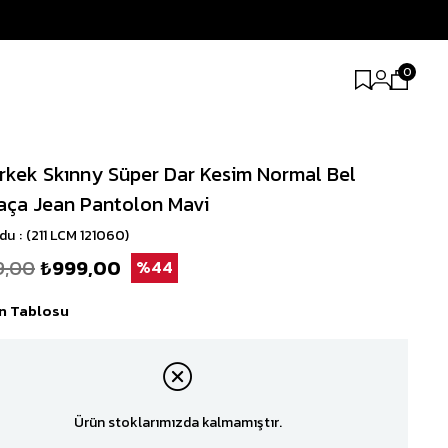
0
Erkek Skınny Süper Dar Kesim Normal Bel
aça Jean Pantolon Mavi
odu
(211 LCM 121060)
9,00
₺999,00
44
n Tablosu
Ürün stoklarımızda kalmamıştır.