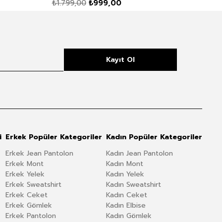
₺1.799,00
₺999,00
₺1.
Kayıt Ol
i
Erkek Popüler Kategoriler
Kadın Popüler Kategoriler
Erkek Jean Pantolon
Kadın Jean Pantolon
Erkek Mont
Kadın Mont
Erkek Yelek
Kadın Yelek
Erkek Sweatshirt
Kadın Sweatshirt
Erkek Ceket
Kadın Ceket
Erkek Gömlek
Kadın Elbise
Erkek Pantolon
Kadın Gömlek