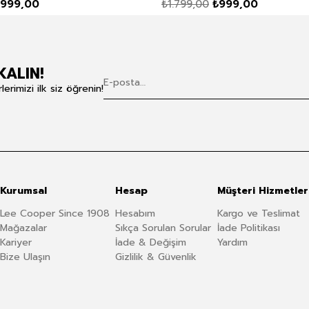
999,00
₺1.799,00
₺999,00
KALIN!
rimizi ilk siz öğrenin!
Kurumsal
Hesap
Müşteri Hizmetler
Lee Cooper Since 1908
Hesabım
Kargo ve Teslimat
Mağazalar
Sıkça Sorulan Sorular
İade Politikası
Kariyer
İade & Değişim
Yardım
Bize Ulaşın
Gizlilik & Güvenlik