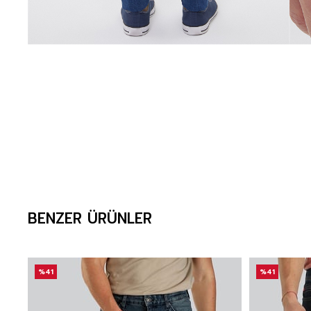
BENZER ÜRÜNLER
%41
%41