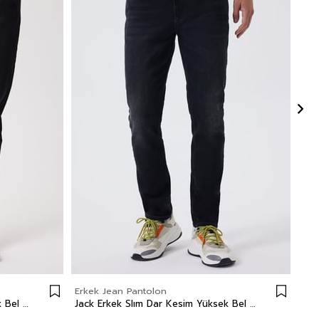
Erkek Jean Pantolon
Erk
Jack Erkek Slım Dar Kesim Yüksek Bel Dar Paça Jean Pantolon Siyah
Jack Erkek Slım Dar Kesim Yüksek Bel Dar Paça Jean Pantolon Gri