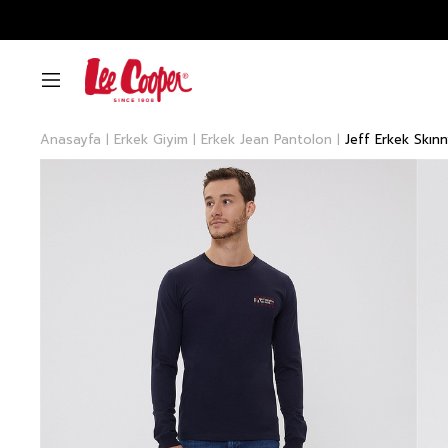
Anasayfa
Erkek Giyim
Erkek Jean Pantolon
Jeff Erkek Skın