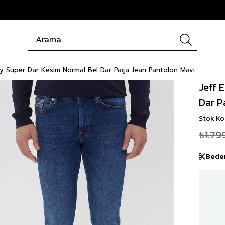
ny Süper Dar Kesim Normal Bel Dar Paça Jean Pantolon Mavi
Jeff 
Dar P
Stok K
₺1.79
Bede