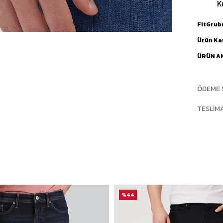
K
FitGrub
Ürün Ka
ÜRÜN A
ÖDEME 
TESLIM
%44