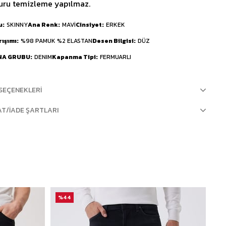
uru temizleme yapılmaz.
u
SKINNY
Ana Renk
MAVİ
Cinsiyet
ERKEK
rışımı
%98 PAMUK %2 ELASTAN
Desen Bilgisi
DÜZ
NA GRUBU
DENIM
Kapanma Tipi
FERMUARLI
SEÇENEKLERI
AT/İADE ŞARTLARI
%44
%