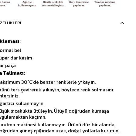
ZELLIKLERI
ıklaması:
ormal bel
üper dar kesim
ar paça
 Talimatı:
aksimum 30°C’de benzer renklerle yıkayın.
rünü ters çevirerek yıkayın, böylece renk solmasını
nlersiniz.
ğartıcı kullanmayın.
üşük sıcaklıkta ütüleyin. Ütüyü doğrudan kumaşa
ygulamaktan kaçının.
urutma makinesi kullanmayın. Ürünü düz bir alanda,
oğrudan güneş ışığından uzak, doğal yollarla kurutun.