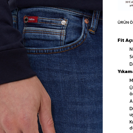
ÜRÜN Ö
Fit Aç
N
S
D
Yıkama
M
Ü
ö
A
D
u
K
d