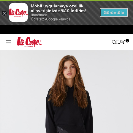
Mobil uygulamaya özel ilk
alışverişinizde %10 İndirim!
Görüntüle
undefined
Ücretsiz -Google Play'de
0