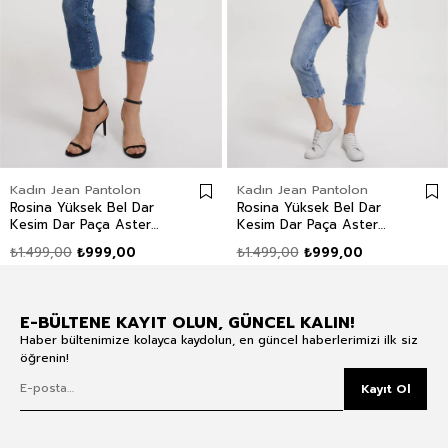
Kadın Jean Pantolon
Kadın Jean Pantolon
Rosina Yüksek Bel Dar
Rosina Yüksek Bel Dar
Kesim Dar Paça Aster
Kesim Dar Paça Aster
Mid Kadın Jean Pantolon
Wash Kadın Jean
₺1.499,00
₺999,00
₺1.499,00
₺999,00
Pantolon
E-BÜLTENE KAYIT OLUN, GÜNCEL KALIN!
Haber bültenimize kolayca kaydolun, en güncel haberlerimizi ilk siz
öğrenin!
Kayıt Ol