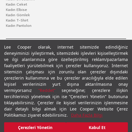
Kadın Ceket
Kadın Elbise
Kadın Gömlek
Kadın T-Shirt
Kadın Pantolon
Lee Cooper olarak, internet sitemizde edindiğiniz
deneyiminizi iyileştirmek, sitemizdeki işlevleri kişiselleştirmek
ve ilgi alanlarınıza göre özelleştirilmiş reklam/pazarlama
faaliyetleri yürütebilmek için çerezler kullanıyoruz. İnternet
sitemizin çalışması için zorunlu olan çerezler dışındaki
çerezlerin kullanımına ve bu çerezler aracılığıyla elde edilen
Gizlilik Politikası
Çerez Politikası
KVKK Aydınlatma Metni
Şartlar ve Koşullar
kişisel verilerinizin yurt dışına aktarılmasına onay
© 2026 Leecooper - Tüm Hakları Saklıdır.
vermiyorsanız
“Reddet”
seçeneğine; çerezlere ilişkin
tercihlerinizi yönetmek için ise “Çerezleri Yönetin” butonuna
tıklayabilirsiniz. Çerezler ile kişisel verilerinizin işlenmesine
dair detaylı bilgi almak için Lee Cooper Website Çerez
Politikamızı ziyaret edebilirsiniz.
Daha Fazla Bilgi
Çerezleri Yönetin
Kabul Et