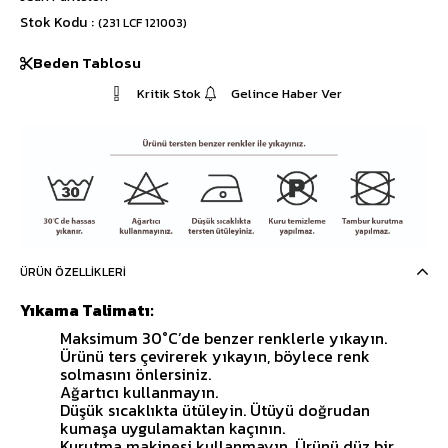
Stok Kodu
(231 LCF 121003)
Beden Tablosu
Kritik Stok
Gelince Haber Ver
ÜRÜN ÖZELLIKLERI
Yıkama Talimatı:
Maksimum 30°C’de benzer renklerle yıkayın.
Ürünü ters çevirerek yıkayın, böylece renk
solmasını önlersiniz.
Ağartıcı kullanmayın.
Düşük sıcaklıkta ütüleyin. Ütüyü doğrudan
kumaşa uygulamaktan kaçının.
Kurutma makinesi kullanmayın. Ürünü düz bir