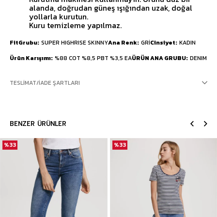
alanda, doğrudan güneş ışığından uzak, doğal
yollarla kurutun.
Kuru temizleme yapılmaz.
FitGrubu
SUPER HIGHRISE SKINNY
Ana Renk
GRİ
Cinsiyet
KADIN
Ürün Karışımı
%88 COT %8,5 PBT %3,5 EA
ÜRÜN ANA GRUBU
DENIM
TESLIMAT/İADE ŞARTLARI
BENZER ÜRÜNLER
%33
%33