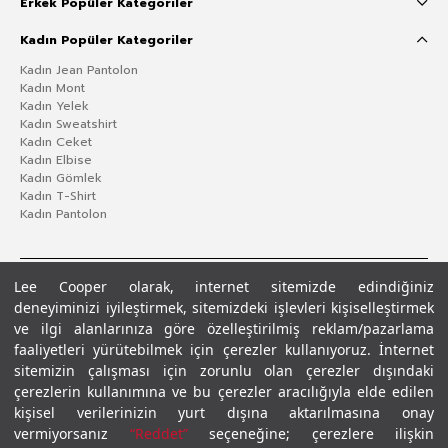
Erkek Popüler Kategoriler
Kadın Popüler Kategoriler
Kadın Jean Pantolon
Kadın Mont
Kadın Yelek
Kadın Sweatshirt
Kadın Ceket
Kadın Elbise
Kadın Gömlek
Kadın T-Shirt
Kadın Pantolon
Lee Cooper olarak, internet sitemizde edindiğiniz
deneyiminizi iyileştirmek, sitemizdeki işlevleri kişiselleştirmek
ve ilgi alanlarınıza göre özelleştirilmiş reklam/pazarlama
faaliyetleri yürütebilmek için çerezler kullanıyoruz. İnternet
sitemizin çalışması için zorunlu olan çerezler dışındaki
çerezlerin kullanımına ve bu çerezler aracılığıyla elde edilen
Gizlilik Politikası
Çerez Politikası
KVKK Aydınlatma Metni
Şartlar ve Koşullar
kişisel verilerinizin yurt dışına aktarılmasına onay
© 2026 Leecooper - Tüm Hakları Saklıdır.
vermiyorsanız
“Reddet”
seçeneğine; çerezlere ilişkin