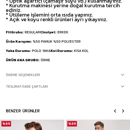
* Optik ağartıcı (çamaşır suyu vb.) kullanmayınız.
* Kurutma makinesi yerine doğal kurutma tercih
ediniz.
* Ütüleme işlemini orta ısıda yapınız.
* Açık ve koyu renkli ürünleri ayrı yıkayınız.
FitGrubu
REGULAR
Cinsiyet
ERKEK
Ürün Karışımı
%50 PAMUK %50 POLYESTER
Yaka Durumu
POLO YAKA
Kol Durumu
KISA KOL
ÜRÜN ANA GRUBU
ÖRME
ÖDEME SEÇENEKLERI
TESLIMAT/İADE ŞARTLARI
BENZER ÜRÜNLER
%69
%69