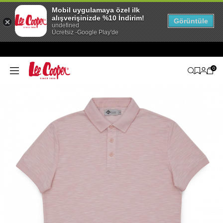
Mobil uygulamaya özel ilk
alışverişinizde %10 İndirim!
Görüntüle
undefined
Ücretsiz -Google Play'de
0