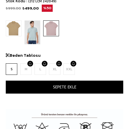
Stok Kodu
(212 LCM 242049)
₺999,00
₺499,00
50
Beden Tablosu
S
M
L
XL
XXL