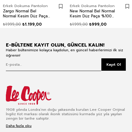
Erkek Dokuma Pantolon
Erkek Dokuma Pantolon
Zargo Normal Bel
New Normal Bel Normal
Normal Kesim Düz Paça
Kesim Düz Paça %100
Taş Erkek Pantolon
Pamuk Haki Erkek
₺1.999,00
₺1.199,00
₺1.999,00
₺999,00
Pantolon
E-BÜLTENE KAYIT OLUN, GÜNCEL KALIN!
Haber bültenimize kolayca kaydolun, en güncel haberlerimizi ilk siz
öğrenin!
Kayıt Ol
1908 yılında Londra’nın doğu yakasında kurulan Lee Cooper Orijinal
İngiliz Kot markası olarak ikonik statüsünü kurmada yüz yıla yayılan
zengin bir tarihe sahiptir.
Daha fazla oku