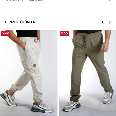
TESLIMAT/İADE ŞARTLARI
BENZER ÜRÜNLER
%40
%50