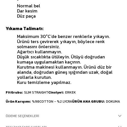
Normal bel
Dar kesim
Düz paça
Yıkama Talimatı:
Maksimum 30°C’de benzer renklerle yıkayın.
Ürünü ters çevirerek yıkayın, böylece renk
solmasını önlersiniz.
Ağartıcı kullanmayın.
Düşük sıcaklıkta ütüleyin. Ütüyü doğrudan
kumaşa uygulamaktan kaçının.
Kurutma makinesi kullanmayın. Ürünü düz bir
alanda, doğrudan güneş ışığından uzak, doğal
yollarla kurutun.
Kuru temizleme yapılmaz.
FitGrubu
SLIM STRAIGHT
Cinsiyet
ERKEK
Ürün Karışımı
%98COTTON - %2 LYCRA
ÜRÜN ANA GRUBU
DOKUMA
ÖDEME SEÇENEKLERI