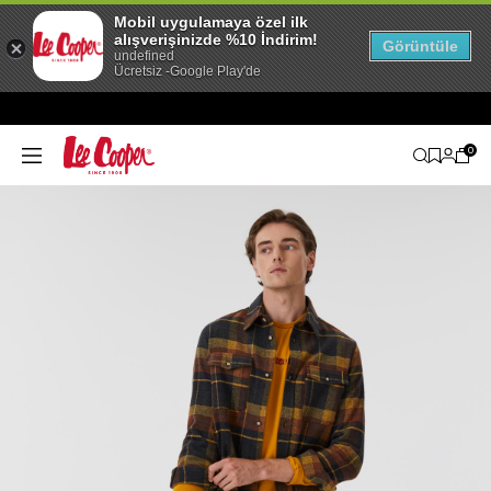
Mobil uygulamaya özel ilk
alışverişinizde %10 İndirim!
Görüntüle
undefined
Ücretsiz -Google Play'de
0