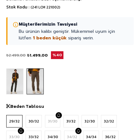
Stok Kodu
(241 LCM 221002)
Müşterilerimizin Tavsiyesi
Bu ürünün kalıbı geniştir. Mükemmel uyum için
lütfen
1 beden küçük
sipariş verin.
₺2.499,00
₺1.499,00
40
Beden Tablosu
29/32
30/32
31/30
31/32
32/30
32/32
33/30
33/32
34/30
34/32
34/34
36/32