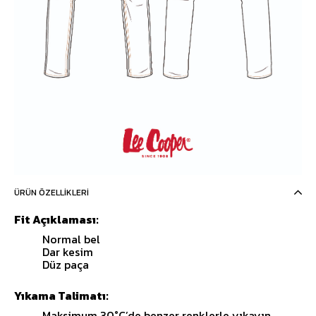
ÜRÜN ÖZELLIKLERI
Fit Açıklaması:
Normal bel
Dar kesim
Düz paça
Yıkama Talimatı:
Maksimum 30°C’de benzer renklerle yıkayın.