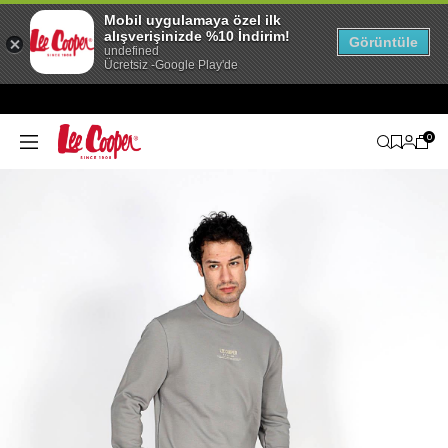
Mobil uygulamaya özel ilk
alışverişinizde %10 İndirim!
Görüntüle
undefined
Ücretsiz -Google Play'de
0