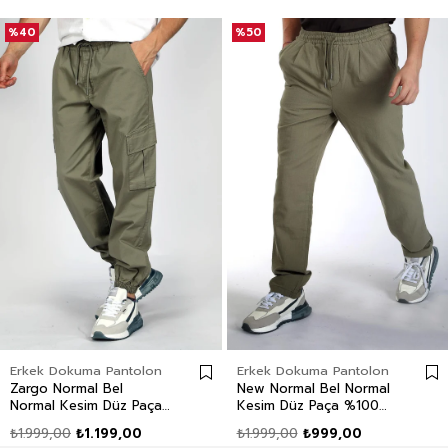
%40
%50
Erkek Dokuma Pantolon
Erkek Dokuma Pantolon
Zargo Normal Bel
New Normal Bel Normal
Normal Kesim Düz Paça
Kesim Düz Paça %100
Haki Erkek Pantolon
Pamuk Haki Erkek
₺1.999,00
₺1.199,00
₺1.999,00
₺999,00
Pantolon