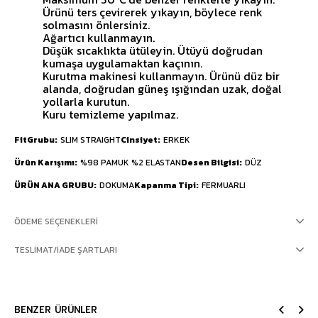
Ürünü ters çevirerek yıkayın, böylece renk
solmasını önlersiniz.
Ağartıcı kullanmayın.
Düşük sıcaklıkta ütüleyin. Ütüyü doğrudan
kumaşa uygulamaktan kaçının.
Kurutma makinesi kullanmayın. Ürünü düz bir
alanda, doğrudan güneş ışığından uzak, doğal
yollarla kurutun.
Kuru temizleme yapılmaz.
FitGrubu
SLIM STRAIGHT
Cinsiyet
ERKEK
Ürün Karışımı
%98 PAMUK %2 ELASTAN
Desen Bilgisi
DÜZ
ÜRÜN ANA GRUBU
DOKUMA
Kapanma Tipi
FERMUARLI
ÖDEME SEÇENEKLERI
TESLIMAT/İADE ŞARTLARI
BENZER ÜRÜNLER