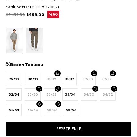
Stok Kodu
(251 LCM 221002)
₺2.499,00
₺999,00
60
Beden Tablosu
29/32
30/32
31/30
31/32
32/30
32/32
32/34
33/30
33/32
33/34
34/30
34/32
34/34
36/30
36/32
38/32