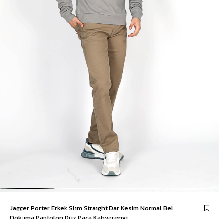
Jagger Porter Erkek Slım Straıght Dar Kesim Normal Bel
Dokuma Pantolon Düz Paça Kahverengi