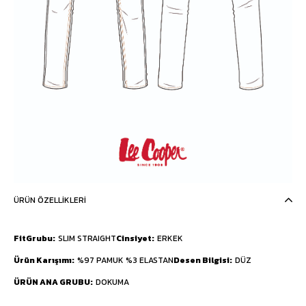
ÜRÜN ÖZELLIKLERI
FitGrubu
SLIM STRAIGHT
Cinsiyet
ERKEK
Ürün Karışımı
%97 PAMUK %3 ELASTAN
Desen Bilgisi
DÜZ
ÜRÜN ANA GRUBU
DOKUMA