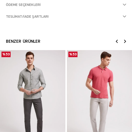
ÖDEME SEÇENEKLERI
TESLIMAT/İADE ŞARTLARI
BENZER ÜRÜNLER
%53
%53