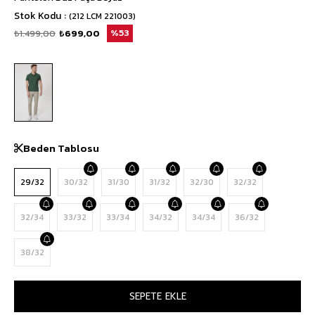
Stok Kodu
(212 LCM 221003)
₺1.499,00
₺699,00
53
Beden Tablosu
29/32
30/32
31/30
31/32
32/30
32/32
32/34
33/32
33/34
34/32
34/34
36/32
38/32