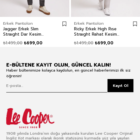
Erkek Pantolon
Erkek Pantolon
Jagger Erkek Slım
Ricky Erkek Hıgh Rıse
Straıght Dar Kesim
Straıght Rahat Kesim
Normal Bel Dokuma
Yüksek Bel Dokuma
₺1.499,00
₺699,00
₺1.499,00
₺699,00
Pantolon Düz Paça Yeşil
Pantolon Düz Paça
Beyaz
E-BÜLTENE KAYIT OLUN, GÜNCEL KALIN!
Haber bültenimize kolayca kaydolun, en güncel haberlerimizi ilk siz
öğrenin!
Kayıt Ol
1908 yılında Londra’nın doğu yakasında kurulan Lee Cooper Orijinal
İngiliz Kot markası olarak ikonik statüsünü kurmada yüz yıla yayılan