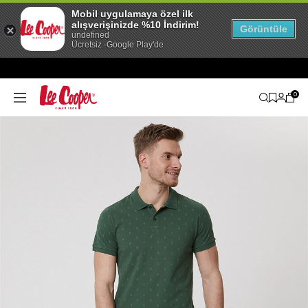
Mobil uygulamaya özel ilk
alışverişinizde %10 İndirim!
Görüntüle
undefined
Ücretsiz -Google Play'de
0