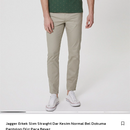
Jagger Erkek Slım Straıght Dar Kesim Normal Bel Dokuma
Pantolon Düz Paça Beyaz