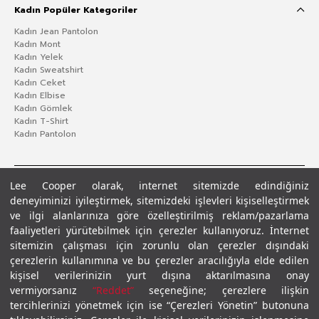
Kadın Popüler Kategoriler
Kadın Jean Pantolon
Kadın Mont
Kadın Yelek
Kadın Sweatshirt
Kadın Ceket
Kadın Elbise
Kadın Gömlek
Kadın T-Shirt
Kadın Pantolon
Lee Cooper olarak, internet sitemizde edindiğiniz
deneyiminizi iyileştirmek, sitemizdeki işlevleri kişiselleştirmek
ve ilgi alanlarınıza göre özelleştirilmiş reklam/pazarlama
faaliyetleri yürütebilmek için çerezler kullanıyoruz. İnternet
sitemizin çalışması için zorunlu olan çerezler dışındaki
çerezlerin kullanımına ve bu çerezler aracılığıyla elde edilen
Gizlilik Politikası
Çerez Politikası
KVKK Aydınlatma Metni
Şartlar ve Koşullar
kişisel verilerinizin yurt dışına aktarılmasına onay
© 2026 Leecooper - Tüm Hakları Saklıdır.
vermiyorsanız
“Reddet”
seçeneğine; çerezlere ilişkin
tercihlerinizi yönetmek için ise “Çerezleri Yönetin” butonuna