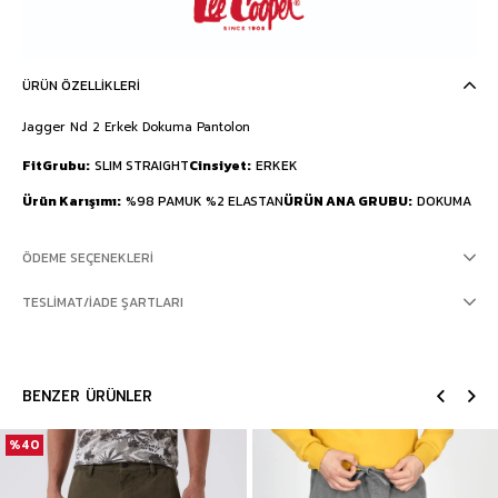
ÜRÜN ÖZELLIKLERI
Jagger Nd 2 Erkek Dokuma Pantolon
FitGrubu
SLIM STRAIGHT
Cinsiyet
ERKEK
Ürün Karışımı
%98 PAMUK %2 ELASTAN
ÜRÜN ANA GRUBU
DOKUMA
ÖDEME SEÇENEKLERI
TESLIMAT/İADE ŞARTLARI
BENZER ÜRÜNLER
%40