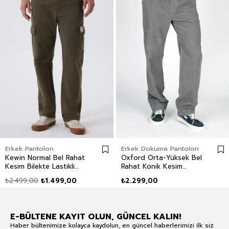
Erkek Pantolon
Erkek Dokuma Pantolon
Kewin Normal Bel Rahat
Oxford Orta-Yüksek Bel
Kesim Bilekte Lastikli
Rahat Konik Kesim
Paça %100 Pamuk Haki
Daralan Paça %100
₺2.499,00
₺1.499,00
₺2.299,00
Erkek Pantolon
Pamuk Gri Erkek
Pantolon
E-BÜLTENE KAYIT OLUN, GÜNCEL KALIN!
Haber bültenimize kolayca kaydolun, en güncel haberlerimizi ilk siz