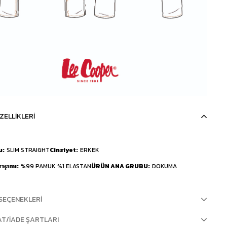
ZELLIKLERI
u
SLIM STRAIGHT
Cinsiyet
ERKEK
rışımı
%99 PAMUK %1 ELASTAN
ÜRÜN ANA GRUBU
DOKUMA
SEÇENEKLERI
AT/İADE ŞARTLARI