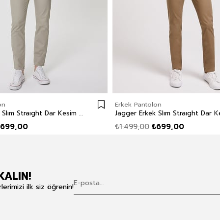
on
Erkek Pantolon
Jagger Erkek Slım Straıght Dar Kesim Normal Bel Dokuma Pantolon Düz Paça Beyaz
699,00
₺1.499,00
₺699,00
KALIN!
rimizi ilk siz öğrenin!