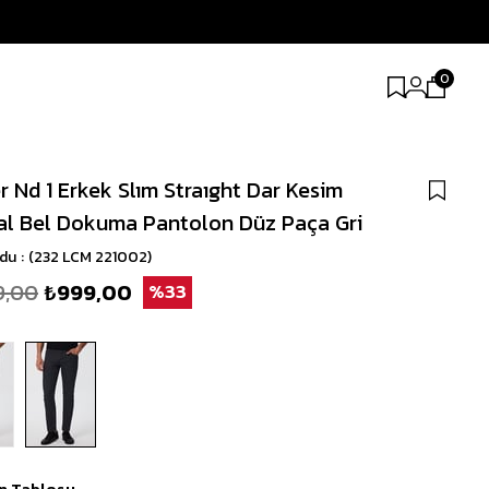
0
r Nd 1 Erkek Slım Straıght Dar Kesim
l Bel Dokuma Pantolon Düz Paça Gri
odu
(232 LCM 221002)
9,00
₺999,00
33
n Tablosu