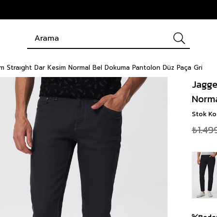
lım Straıght Dar Kesim Normal Bel Dokuma Pantolon Düz Paça Gri
Jagge
Norma
Stok K
₺1.49
Bede