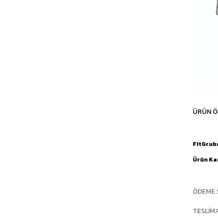
ÜRÜN Ö
FitGrub
Ürün Ka
ÖDEME 
TESLIM