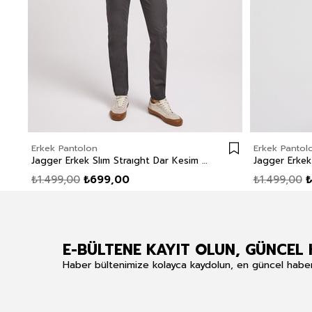
Erkek Pantolon
Erkek Pantol
Jagger Erkek Slım Straıght Dar Kesim Normal Bel Dokuma Pantolon Düz Paça Yeşil
₺1.499,00
₺699,00
₺1.499,00
₺
E-BÜLTENE KAYIT OLUN, GÜNCEL 
Haber bültenimize kolayca kaydolun, en güncel haberle