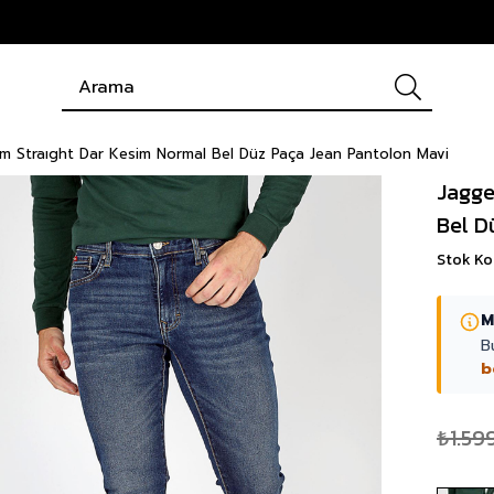
ım Straıght Dar Kesim Normal Bel Düz Paça Jean Pantolon Mavi
Jagge
Bel D
Stok K
M
B
b
₺1.59