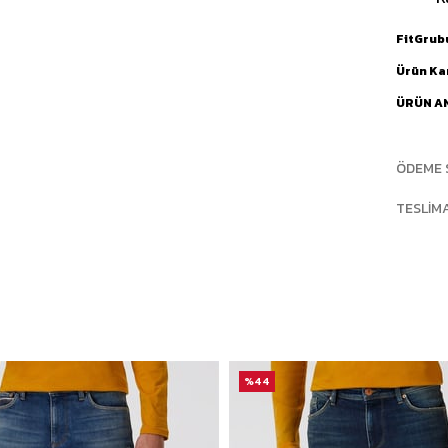
FitGrub
Ürün Ka
ÜRÜN A
ÖDEME 
TESLIM
%44