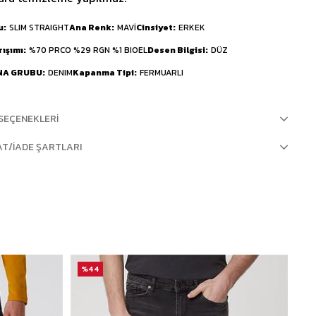
u
SLIM STRAIGHT
Ana Renk
MAVİ
Cinsiyet
ERKEK
rışımı
%70 PRCO %29 RGN %1 BIOEL
Desen Bilgisi
DÜZ
NA GRUBU
DENIM
Kapanma Tipi
FERMUARLI
SEÇENEKLERI
AT/İADE ŞARTLARI
%44
%