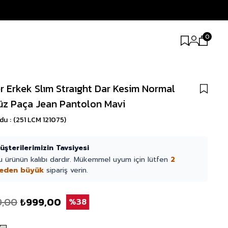
0
r Erkek Slım Straıght Dar Kesim Normal
üz Paça Jean Pantolon Mavi
odu
(251 LCM 121075)
üşterilerimizin Tavsiyesi
u ürünün kalıbı dardır. Mükemmel uyum için lütfen
2
eden büyük
sipariş verin.
9,00
₺999,00
38