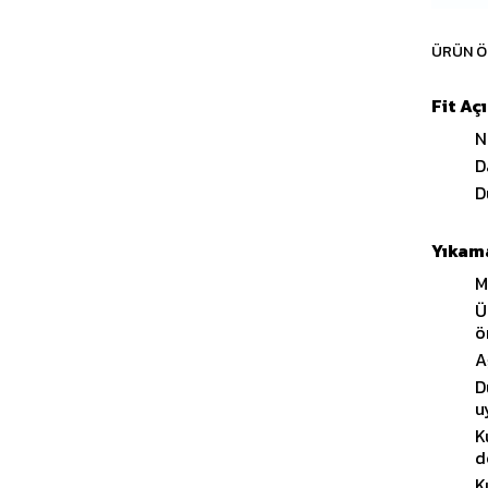
ÜRÜN Ö
Fit Aç
N
D
D
Yıkama
M
Ü
ö
A
D
u
K
d
K