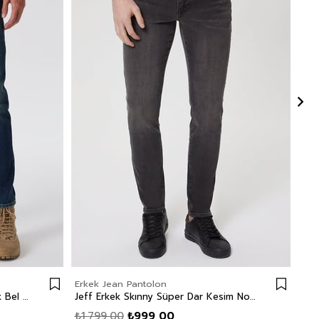
Erkek Jean Pantolon
Erk
Jack Erkek Slım Dar Kesim Yüksek Bel Dar Paça Jean Pantolon Mavi
Jeff Erkek Skınny Süper Dar Kesim Normal Bel Dar Paça Jean Pantolon Siyah
₺1.799,00
₺999,00
₺1.