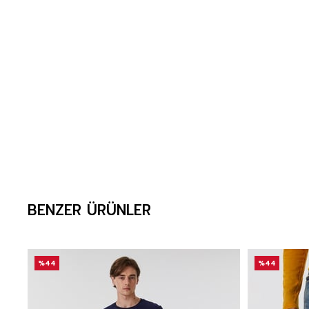
BENZER ÜRÜNLER
%44
%44