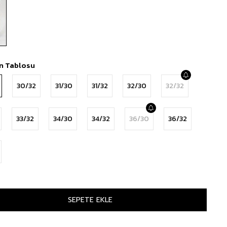
n Tablosu
30/32
31/30
31/32
32/30
32/32
33/32
34/30
34/32
36/30
36/32