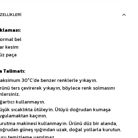
ZELLIKLERI
ıklaması:
ormal bel
ar kesim
üz paça
 Talimatı:
aksimum 30°C’de benzer renklerle yıkayın.
rünü ters çevirerek yıkayın, böylece renk solmasını
nlersiniz.
ğartıcı kullanmayın.
üşük sıcaklıkta ütüleyin. Ütüyü doğrudan kumaşa
ygulamaktan kaçının.
urutma makinesi kullanmayın. Ürünü düz bir alanda,
oğrudan güneş ışığından uzak, doğal yollarla kurutun.
uru temizleme yapılmaz.