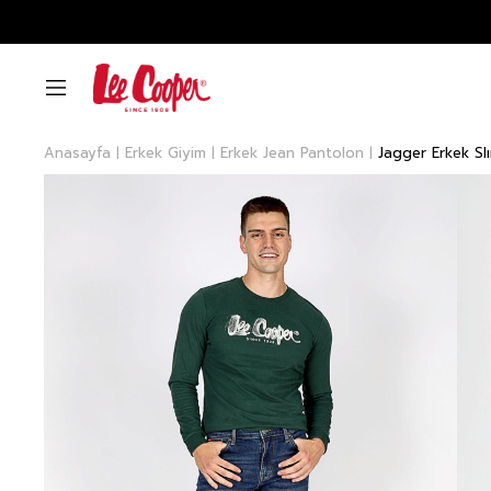
Anasayfa
Erkek Giyim
Erkek Jean Pantolon
Jagger Erkek Sl