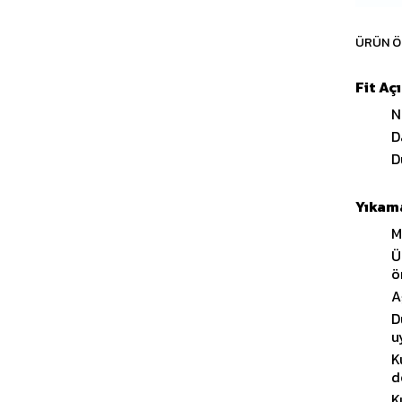
ÜRÜN Ö
Fit Aç
N
D
D
Yıkama
M
Ü
ö
A
D
u
K
d
K