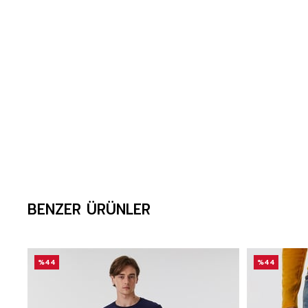
BENZER ÜRÜNLER
%44
%44