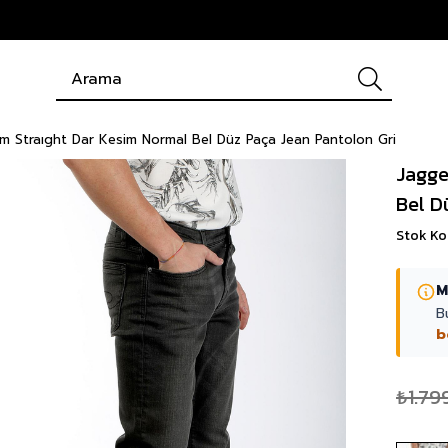
ım Straıght Dar Kesim Normal Bel Düz Paça Jean Pantolon Gri
Jagge
Bel D
Stok K
M
B
b
₺1.79