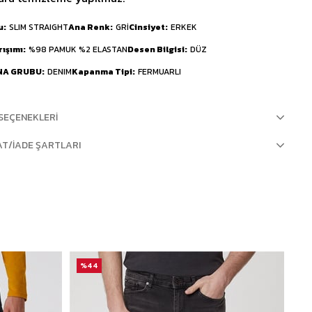
u
SLIM STRAIGHT
Ana Renk
GRİ
Cinsiyet
ERKEK
rışımı
%98 PAMUK %2 ELASTAN
Desen Bilgisi
DÜZ
NA GRUBU
DENIM
Kapanma Tipi
FERMUARLI
SEÇENEKLERI
AT/İADE ŞARTLARI
%44
%