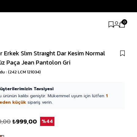
0
r Erkek Slım Straıght Dar Kesim Normal
üz Paça Jean Pantolon Gri
odu
(242 LCM 121034)
üşterilerimizin Tavsiyesi
u ürünün kalıbı geniştir. Mükemmel uyum için lütfen
1
eden küçük
sipariş verin.
9,00
₺999,00
44