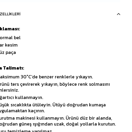
ZELLIKLERI
ıklaması:
ormal bel
ar kesim
üz paça
 Talimatı:
aksimum 30°C’de benzer renklerle yıkayın.
rünü ters çevirerek yıkayın, böylece renk solmasını
nlersiniz.
ğartıcı kullanmayın.
üşük sıcaklıkta ütüleyin. Ütüyü doğrudan kumaşa
ygulamaktan kaçının.
urutma makinesi kullanmayın. Ürünü düz bir alanda,
oğrudan güneş ışığından uzak, doğal yollarla kurutun.
uru temizleme yapılmaz.