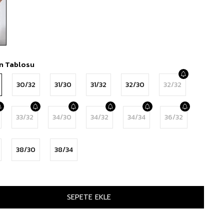
n Tablosu
30/32
31/30
31/32
32/30
32/32
33/32
34/30
34/32
34/34
36/32
38/30
38/34