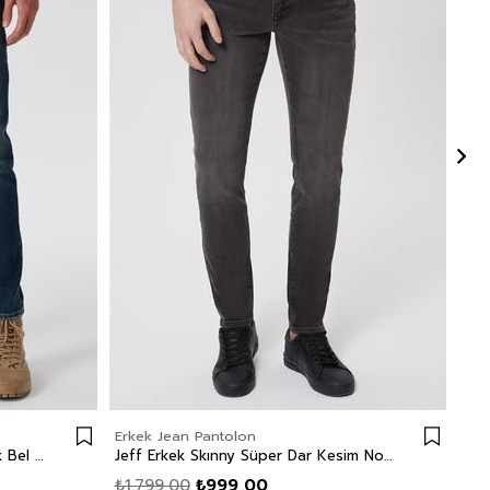
Erkek Jean Pantolon
Erk
Jack Erkek Slım Dar Kesim Yüksek Bel Dar Paça Jean Pantolon Mavi
Jeff Erkek Skınny Süper Dar Kesim Normal Bel Dar Paça Jean Pantolon Siyah
₺1.799,00
₺999,00
₺1.