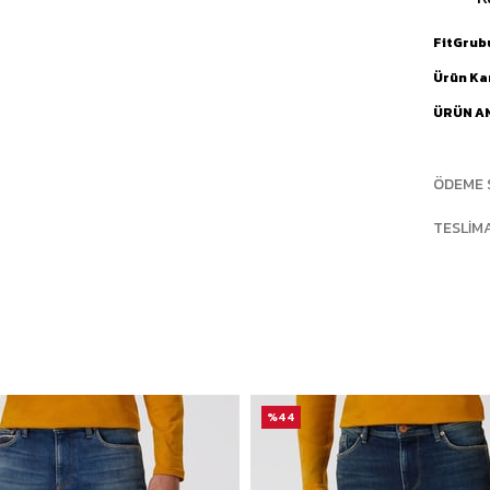
FitGrub
Ürün Ka
ÜRÜN A
ÖDEME 
TESLIM
%44