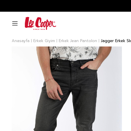
Anasayfa
Erkek Giyim
Erkek Jean Pantolon
Jagger Erkek Sl