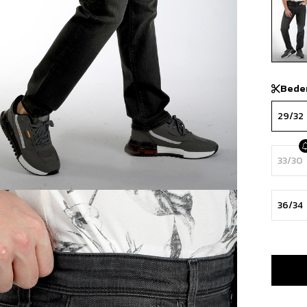
Bede
29/32
33/30
36/34