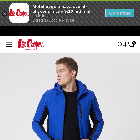
Mobil uygulamaya özel ilk
alışverişinizde %10 İndirim!
Görüntüle
undefined
Ücretsiz -Google Play'de
0