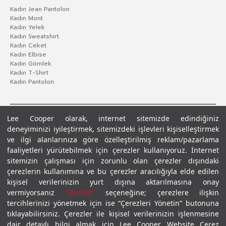
Kadın Jean Pantolon
Kadın Mont
Kadın Yelek
Kadın Sweatshirt
Kadın Ceket
Kadın Elbise
Kadın Gömlek
Kadın T-Shirt
Kadın Pantolon
Lee Cooper olarak, internet sitemizde edindiğiniz
deneyiminizi iyileştirmek, sitemizdeki işlevleri kişiselleştirmek
ve ilgi alanlarınıza göre özelleştirilmiş reklam/pazarlama
faaliyetleri yürütebilmek için çerezler kullanıyoruz. İnternet
sitemizin çalışması için zorunlu olan çerezler dışındaki
çerezlerin kullanımına ve bu çerezler aracılığıyla elde edilen
Gizlilik Politikası
Çerez Politikası
KVKK Aydınlatma Metni
Şartlar ve Koşullar
kişisel verilerinizin yurt dışına aktarılmasına onay
© 2026 Leecooper - Tüm Hakları Saklıdır.
vermiyorsanız
“Reddet”
seçeneğine; çerezlere ilişkin
tercihlerinizi yönetmek için ise “Çerezleri Yönetin” butonuna
tıklayabilirsiniz. Çerezler ile kişisel verilerinizin işlenmesine
dair detaylı bilgi almak için Lee Cooper Website Çerez