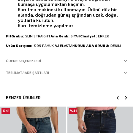
kumaşa uygulamaktan kaçının.
Kurutma makinesi kullanmayın. Ürünü düz bir
alanda, doğrudan güneş ışığından uzak, doğal
yollarla kurutun.
Kuru temizleme yapılmaz.
FitGrubu
SLIM STRAIGHT
Ana Renk
SİYAH
Cinsiyet
ERKEK
Ürün Karışımı
%99 PAMUK %1 ELASTAN
ÜRÜN ANA GRUBU
DENIM
ÖDEME SEÇENEKLERI
TESLIMAT/İADE ŞARTLARI
BENZER ÜRÜNLER
%41
%41