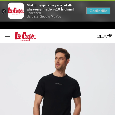
Mobil uygulamaya özel ilk
alışverişinizde %10 İndirim!
Görüntüle
undefined
Ücretsiz -Google Play'de
0