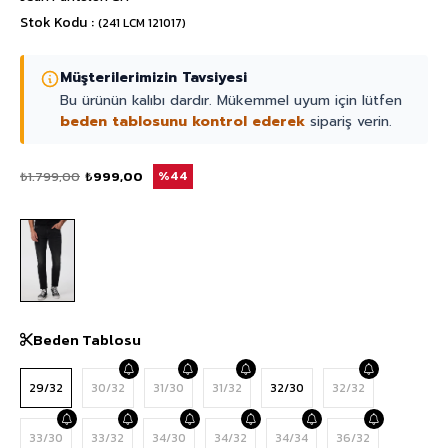
Stok Kodu
(241 LCM 121017)
Müşterilerimizin Tavsiyesi
Bu ürünün kalıbı dardır. Mükemmel uyum için lütfen
beden tablosunu kontrol ederek
sipariş verin.
₺1.799,00
₺999,00
44
Beden Tablosu
29/32
30/32
31/30
31/32
32/30
32/32
33/30
33/32
34/30
34/32
34/34
36/32