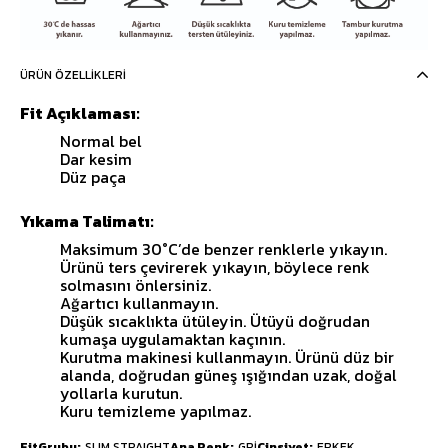
ÜRÜN ÖZELLIKLERI
Fit Açıklaması:
Normal bel
Dar kesim
Düz paça
Yıkama Talimatı:
Maksimum 30°C’de benzer renklerle yıkayın.
Ürünü ters çevirerek yıkayın, böylece renk
solmasını önlersiniz.
Ağartıcı kullanmayın.
Düşük sıcaklıkta ütüleyin. Ütüyü doğrudan
kumaşa uygulamaktan kaçının.
Kurutma makinesi kullanmayın. Ürünü düz bir
alanda, doğrudan güneş ışığından uzak, doğal
yollarla kurutun.
Kuru temizleme yapılmaz.
FitGrubu
SLIM STRAIGHT
Ana Renk
GRİ
Cinsiyet
ERKEK