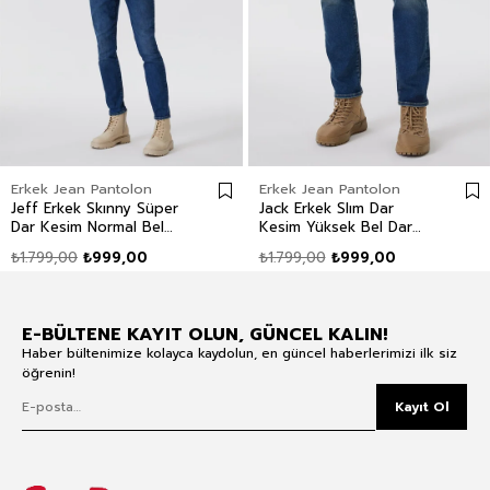
Erkek Jean Pantolon
Erkek Jean Pantolon
Jeff Erkek Skınny Süper
Jack Erkek Slım Dar
Dar Kesim Normal Bel
Kesim Yüksek Bel Dar
Dar Paça Jean Pantolon
Paça Jean Pantolon Mavi
₺1.799,00
₺999,00
₺1.799,00
₺999,00
Mavi
E-BÜLTENE KAYIT OLUN, GÜNCEL KALIN!
Haber bültenimize kolayca kaydolun, en güncel haberlerimizi ilk siz
öğrenin!
Kayıt Ol