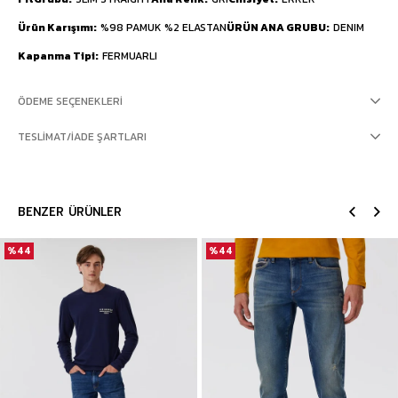
Ürün Karışımı
%98 PAMUK %2 ELASTAN
ÜRÜN ANA GRUBU
DENIM
Kapanma Tipi
FERMUARLI
ÖDEME SEÇENEKLERI
TESLIMAT/İADE ŞARTLARI
BENZER ÜRÜNLER
%44
%44