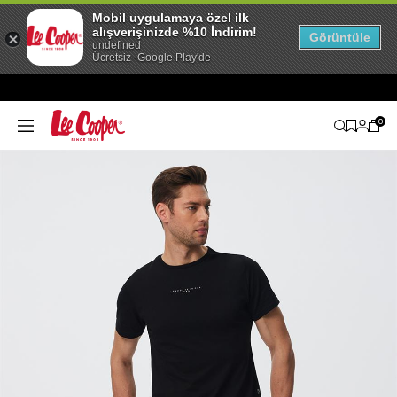
Mobil uygulamaya özel ilk
alışverişinizde %10 İndirim!
Görüntüle
undefined
Ücretsiz -Google Play'de
0