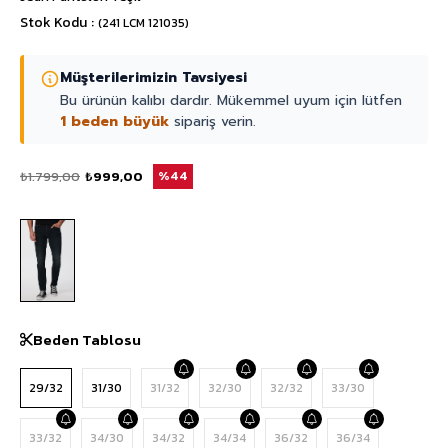
Stok Kodu
(241 LCM 121035)
Müşterilerimizin Tavsiyesi
Bu ürünün kalıbı dardır. Mükemmel uyum için lütfen
1 beden büyük
sipariş verin.
₺1.799,00
₺999,00
44
Beden Tablosu
29/32
31/30
31/32
32/30
32/32
33/30
33/32
34/30
34/32
34/34
36/32
36/34