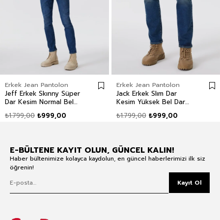
Erkek Jean Pantolon
Erkek Jean Pantolon
Jeff Erkek Skınny Süper
Jack Erkek Slım Dar
Dar Kesim Normal Bel
Kesim Yüksek Bel Dar
Dar Paça Jean Pantolon
Paça Jean Pantolon Mavi
₺1.799,00
₺999,00
₺1.799,00
₺999,00
Mavi
E-BÜLTENE KAYIT OLUN, GÜNCEL KALIN!
Haber bültenimize kolayca kaydolun, en güncel haberlerimizi ilk siz
öğrenin!
Kayıt Ol