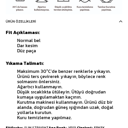
ÜRÜN ÖZELLIKLERI
Fit Açıklaması:
Normal bel
Dar kesim
Düz paça
Yıkama Talimatı:
Maksimum 30°C’de benzer renklerle yıkayın.
Ürünü ters çevirerek yıkayın, böylece renk
solmasını önlersiniz.
Ağartıcı kullanmayın.
Düşük sıcaklıkta ütüleyin. Ütüyü doğrudan
kumaşa uygulamaktan kaçının.
Kurutma makinesi kullanmayın. Ürünü düz bir
alanda, doğrudan güneş ışığından uzak, doğal
yollarla kurutun.
Kuru temizleme yapılmaz.
FitGrubu
SLIM STRAIGHT
Ana Renk
YEŞİL
Cinsiyet
ERKEK