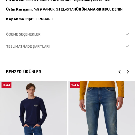
Ürün Karışımı
%99 PAMUK %1 ELASTAN
ÜRÜN ANA GRUBU
DENIM
Kapanma Tipi
FERMUARLI
ÖDEME SEÇENEKLERI
TESLIMAT/İADE ŞARTLARI
BENZER ÜRÜNLER
%44
%44