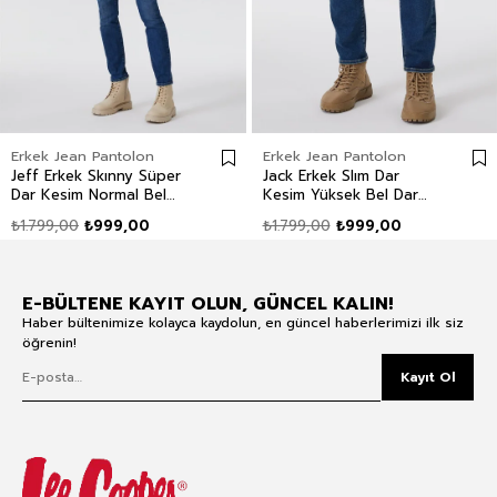
Erkek Jean Pantolon
Erkek Jean Pantolon
Jeff Erkek Skınny Süper
Jack Erkek Slım Dar
Dar Kesim Normal Bel
Kesim Yüksek Bel Dar
Dar Paça Jean Pantolon
Paça Jean Pantolon Mavi
₺1.799,00
₺999,00
₺1.799,00
₺999,00
Mavi
E-BÜLTENE KAYIT OLUN, GÜNCEL KALIN!
Haber bültenimize kolayca kaydolun, en güncel haberlerimizi ilk siz
öğrenin!
Kayıt Ol