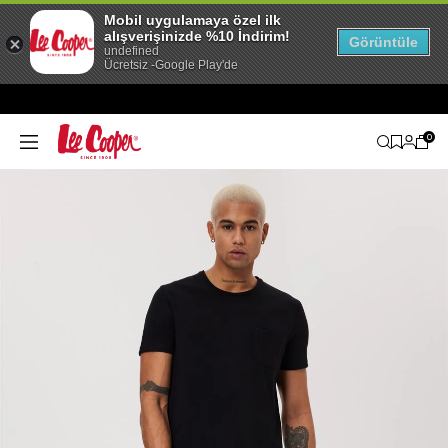
Mobil uygulamaya özel ilk
alışverişinizde %10 İndirim!
Görüntüle
undefined
Ücretsiz -Google Play'de
0