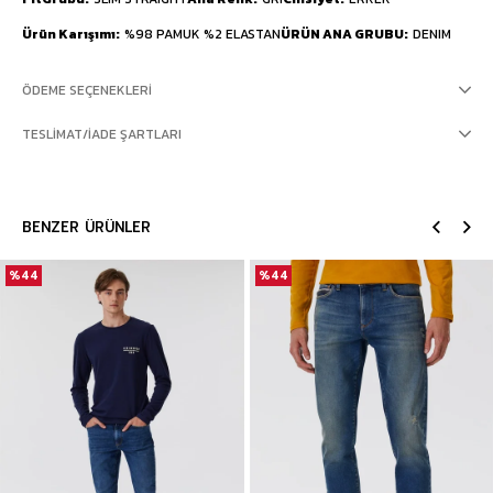
Ürün Karışımı
%98 PAMUK %2 ELASTAN
ÜRÜN ANA GRUBU
DENIM
ÖDEME SEÇENEKLERI
TESLIMAT/İADE ŞARTLARI
BENZER ÜRÜNLER
%44
%44