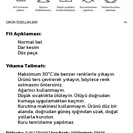
ÜRÜN ÖZELLIKLERI
Fit Açıklaması:
Normal bel
Dar kesim
Düz paça
Yıkama Talimatı:
Maksimum 30°C’de benzer renklerle yıkayın.
Ürünü ters çevirerek yıkayın, böylece renk
solmasını önlersiniz.
Ağartıcı kullanmayın.
Düşük sıcaklıkta ütüleyin. Ütüyü doğrudan
kumaşa uygulamaktan kaçının.
Kurutma makinesi kullanmayın. Ürünü düz bir
alanda, doğrudan güneş ışığından uzak, doğal
yollarla kurutun.
Kuru temizleme yapılmaz.
FitGrubu
SLIM STRAIGHT
Ana Renk
GRİ
Cinsiyet
ERKEK