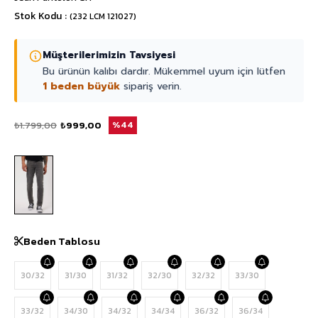
Stok Kodu
(232 LCM 121027)
Müşterilerimizin Tavsiyesi
Bu ürünün kalıbı dardır. Mükemmel uyum için lütfen
1 beden büyük
sipariş verin.
₺1.799,00
₺999,00
44
Beden Tablosu
30/32
31/30
31/32
32/30
32/32
33/30
33/32
34/30
34/32
34/34
36/32
36/34