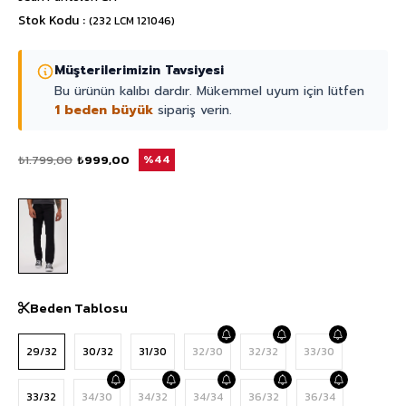
Stok Kodu
(232 LCM 121046)
Müşterilerimizin Tavsiyesi
Bu ürünün kalıbı dardır. Mükemmel uyum için lütfen
1 beden büyük
sipariş verin.
₺1.799,00
₺999,00
44
Beden Tablosu
29/32
30/32
31/30
32/30
32/32
33/30
33/32
34/30
34/32
34/34
36/32
36/34