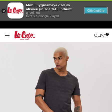
Mobil uygulamaya özel ilk
alışverişinizde %10 İndirim!
Görüntüle
undefined
Ücretsiz -Google Play'de
0