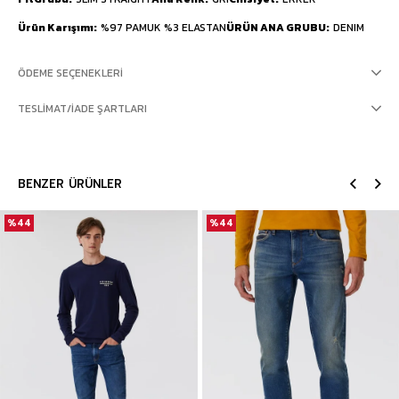
Ürün Karışımı
%97 PAMUK %3 ELASTAN
ÜRÜN ANA GRUBU
DENIM
ÖDEME SEÇENEKLERI
TESLIMAT/İADE ŞARTLARI
BENZER ÜRÜNLER
%44
%44