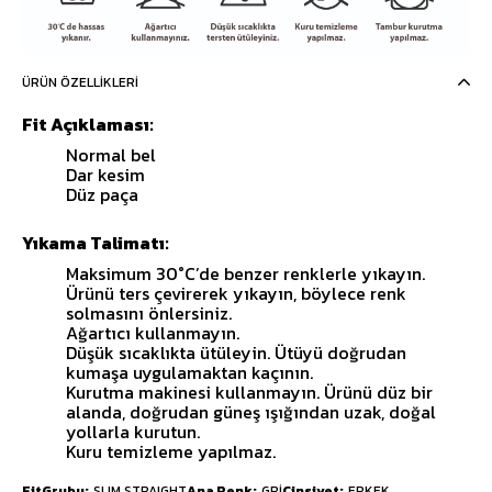
ÜRÜN ÖZELLIKLERI
Fit Açıklaması:
Normal bel
Dar kesim
Düz paça
Yıkama Talimatı:
Maksimum 30°C’de benzer renklerle yıkayın.
Ürünü ters çevirerek yıkayın, böylece renk
solmasını önlersiniz.
Ağartıcı kullanmayın.
Düşük sıcaklıkta ütüleyin. Ütüyü doğrudan
kumaşa uygulamaktan kaçının.
Kurutma makinesi kullanmayın. Ürünü düz bir
alanda, doğrudan güneş ışığından uzak, doğal
yollarla kurutun.
Kuru temizleme yapılmaz.
FitGrubu
SLIM STRAIGHT
Ana Renk
GRİ
Cinsiyet
ERKEK