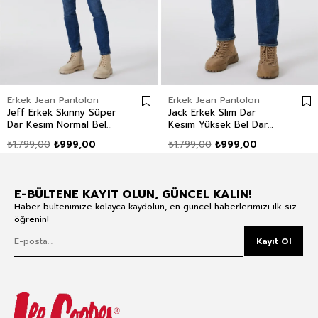
Erkek Jean Pantolon
Erkek Jean Pantolon
Jeff Erkek Skınny Süper
Jack Erkek Slım Dar
Dar Kesim Normal Bel
Kesim Yüksek Bel Dar
Dar Paça Jean Pantolon
Paça Jean Pantolon Mavi
₺1.799,00
₺999,00
₺1.799,00
₺999,00
Mavi
E-BÜLTENE KAYIT OLUN, GÜNCEL KALIN!
Haber bültenimize kolayca kaydolun, en güncel haberlerimizi ilk siz
öğrenin!
Kayıt Ol