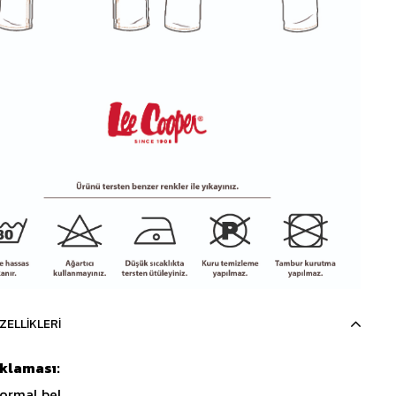
ZELLIKLERI
ıklaması:
ormal bel