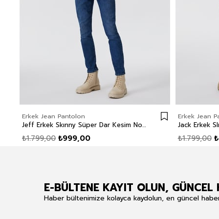
Erkek Jean Pantolon
Erkek Jean P
Jeff Erkek Skınny Süper Dar Kesim Normal Bel Dar Paça Jean Pantolon Mavi
₺1.799,00
₺999,00
₺1.799,00
₺
E-BÜLTENE KAYIT OLUN, GÜNCEL 
Haber bültenimize kolayca kaydolun, en güncel haberle