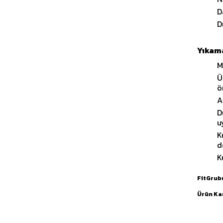
D
D
Yıkama
M
Ü
ö
A
D
u
K
d
K
FitGrub
Ürün Ka