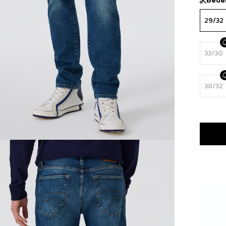
29/32
33/30
38/32