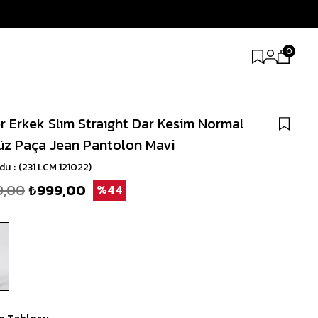
0
r Erkek Slım Straıght Dar Kesim Normal
üz Paça Jean Pantolon Mavi
odu
(231 LCM 121022)
9,00
₺999,00
44
n Tablosu