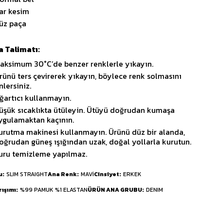
ar kesim
üz paça
 Talimatı:
aksimum 30°C’de benzer renklerle yıkayın.
rünü ters çevirerek yıkayın, böylece renk solmasını
nlersiniz.
ğartıcı kullanmayın.
üşük sıcaklıkta ütüleyin. Ütüyü doğrudan kumaşa
ygulamaktan kaçının.
urutma makinesi kullanmayın. Ürünü düz bir alanda,
oğrudan güneş ışığından uzak, doğal yollarla kurutun.
uru temizleme yapılmaz.
u
SLIM STRAIGHT
Ana Renk
MAVİ
Cinsiyet
ERKEK
rışımı
%99 PAMUK %1 ELASTAN
ÜRÜN ANA GRUBU
DENIM