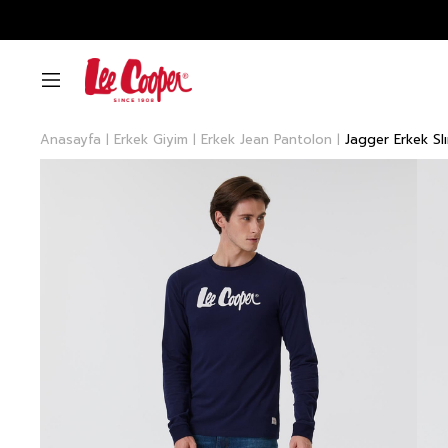
Anasayfa
Erkek Giyim
Erkek Jean Pantolon
Jagger Erkek Sl