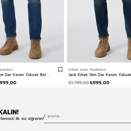
antolon
Erkek Jean Pantolon
Jack Erkek Slım Dar Kesim Yüksek Bel Dar Paça Jean Pantolon Mavi
999,00
₺1.799,00
₺999,00
KALIN!
rimizi ilk siz öğrenin!