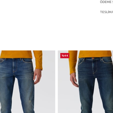
ÖDEME 
TESLIM
%44