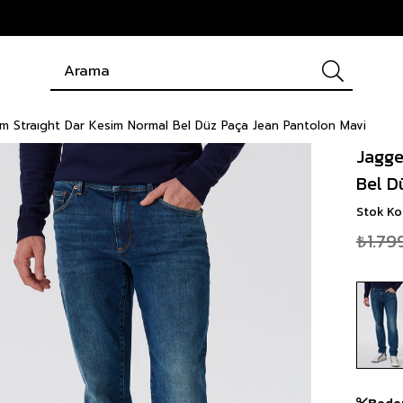
ım Straıght Dar Kesim Normal Bel Düz Paça Jean Pantolon Mavi
Jagge
Bel D
Stok K
₺1.79
Bede