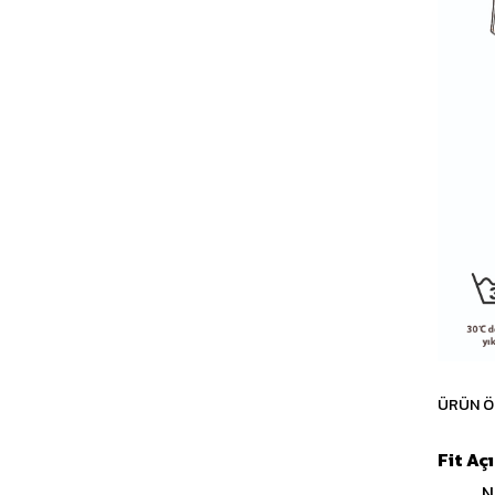
ÜRÜN Ö
Fit Aç
N