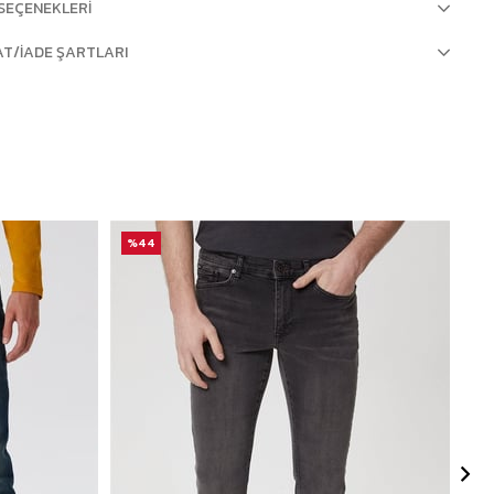
SEÇENEKLERI
AT/İADE ŞARTLARI
%44
%