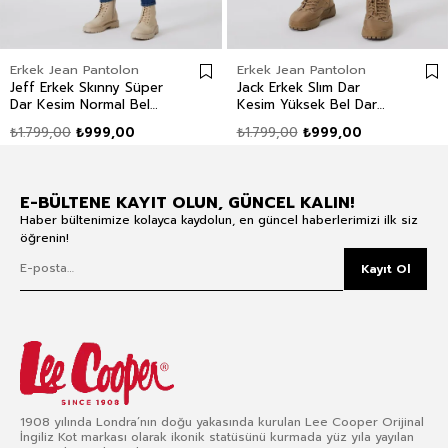
Erkek Jean Pantolon
Erkek Jean Pantolon
Jeff Erkek Skınny Süper
Jack Erkek Slım Dar
Dar Kesim Normal Bel
Kesim Yüksek Bel Dar
Dar Paça Jean Pantolon
Paça Jean Pantolon Mavi
₺1.799,00
₺999,00
₺1.799,00
₺999,00
Mavi
E-BÜLTENE KAYIT OLUN, GÜNCEL KALIN!
Haber bültenimize kolayca kaydolun, en güncel haberlerimizi ilk siz
öğrenin!
Kayıt Ol
1908 yılında Londra’nın doğu yakasında kurulan Lee Cooper Orijinal
İngiliz Kot markası olarak ikonik statüsünü kurmada yüz yıla yayılan