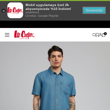
Mobil uygulamaya özel ilk
alışverişinizde %10 İndirim!
Görüntüle
undefined
Ücretsiz -Google Play'de
0