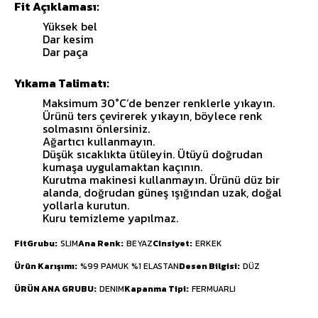
Fit Açıklaması:
Yüksek bel
Dar kesim
Dar paça
Yıkama Talimatı:
Maksimum 30°C’de benzer renklerle yıkayın.
Ürünü ters çevirerek yıkayın, böylece renk
solmasını önlersiniz.
Ağartıcı kullanmayın.
Düşük sıcaklıkta ütüleyin. Ütüyü doğrudan
kumaşa uygulamaktan kaçının.
Kurutma makinesi kullanmayın. Ürünü düz bir
alanda, doğrudan güneş ışığından uzak, doğal
yollarla kurutun.
Kuru temizleme yapılmaz.
FitGrubu
SLIM
Ana Renk
BEYAZ
Cinsiyet
ERKEK
Ürün Karışımı
%99 PAMUK %1 ELASTAN
Desen Bilgisi
DÜZ
ÜRÜN ANA GRUBU
DENIM
Kapanma Tipi
FERMUARLI