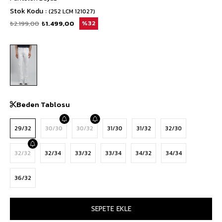
Stok Kodu
(252 LCM 121027)
₺2.199,00
₺1.499,00
32
Beden Tablosu
29/32
30/30
30/32
31/30
31/32
32/30
32/32
32/34
33/32
33/34
34/32
34/34
36/32