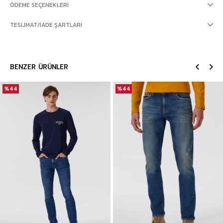
ÖDEME SEÇENEKLERI
TESLIMAT/İADE ŞARTLARI
BENZER ÜRÜNLER
%44
%44