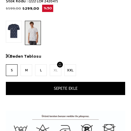
Stok Kodu
(222 LCM 242047)
₺599,00
₺299,00
50
Beden Tablosu
S
M
L
XL
XXL