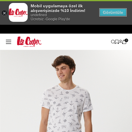
Mobil uygulamaya özel ilk
alışverişinizde %10 İndirim!
Görüntüle
undefined
Ücretsiz -Google Play'de
0