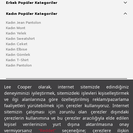
Erkek Popüler Kategoriler
Kadın Popüler Kategoriler
Kadın Jean Pantolon
Kadın Mont
Kadın Yelek
Kadın Sweatshirt
Kadın Ceket
Kadın Elbise
Kadın Gömlek
Kadın T-Shirt
Kadın Pantolon
Lee Cooper olarak, internet sitemizde edindiğiniz
deneyiminizi iyileştirmek, sitemizdeki işlevleri kişiselleştirmek
ve ilgi alanlarınıza göre özelleştirilmiş reklam/pazarlama
faaliyetleri yürütebilmek için çerezler kullanıyoruz. İnternet
sitemizin çalışması için zorunlu olan çerezler dışındaki
çerezlerin kullanımına ve bu çerezler aracılığıyla elde edilen
Gizlilik Politikası
Çerez Politikası
KVKK Aydınlatma Metni
Şartlar ve Koşullar
kişisel verilerinizin yurt dışına aktarılmasına onay
© 2026 Leecooper - Tüm Hakları Saklıdır.
vermiyorsanız
“Reddet”
seçeneğine; çerezlere ilişkin