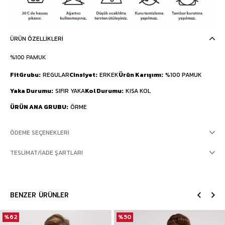
ÜRÜN ÖZELLIKLERI
%100 PAMUK
FitGrubu
REGULAR
Cinsiyet
ERKEK
Ürün Karışımı
%100 PAMUK
Yaka Durumu
SIFIR YAKA
Kol Durumu
KISA KOL
ÜRÜN ANA GRUBU
ÖRME
ÖDEME SEÇENEKLERI
TESLIMAT/İADE ŞARTLARI
BENZER ÜRÜNLER
%62
%50