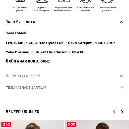
ÜRÜN ÖZELLIKLERI
%100 PAMUK
FitGrubu
REGULAR
Cinsiyet
ERKEK
Ürün Karışımı
%100 PAMUK
Yaka Durumu
SIFIR YAKA
Kol Durumu
KISA KOL
ÜRÜN ANA GRUBU
ÖRME
ÖDEME SEÇENEKLERI
TESLIMAT/İADE ŞARTLARI
BENZER ÜRÜNLER
%62
%50