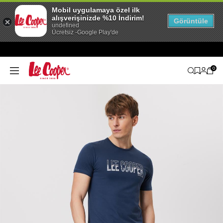
Mobil uygulamaya özel ilk
alışverişinizde %10 İndirim!
Görüntüle
undefined
Ücretsiz -Google Play'de
0