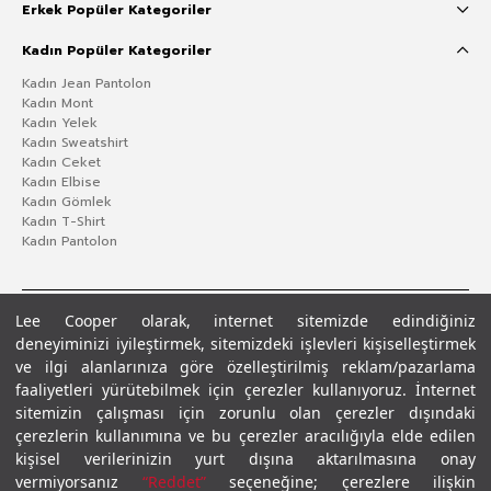
Erkek Popüler Kategoriler
Kadın Popüler Kategoriler
Kadın Jean Pantolon
Kadın Mont
Kadın Yelek
Kadın Sweatshirt
Kadın Ceket
Kadın Elbise
Kadın Gömlek
Kadın T-Shirt
Kadın Pantolon
Lee Cooper olarak, internet sitemizde edindiğiniz
deneyiminizi iyileştirmek, sitemizdeki işlevleri kişiselleştirmek
ve ilgi alanlarınıza göre özelleştirilmiş reklam/pazarlama
faaliyetleri yürütebilmek için çerezler kullanıyoruz. İnternet
sitemizin çalışması için zorunlu olan çerezler dışındaki
çerezlerin kullanımına ve bu çerezler aracılığıyla elde edilen
Gizlilik Politikası
Çerez Politikası
KVKK Aydınlatma Metni
Şartlar ve Koşullar
kişisel verilerinizin yurt dışına aktarılmasına onay
© 2026 Leecooper - Tüm Hakları Saklıdır.
vermiyorsanız
“Reddet”
seçeneğine; çerezlere ilişkin