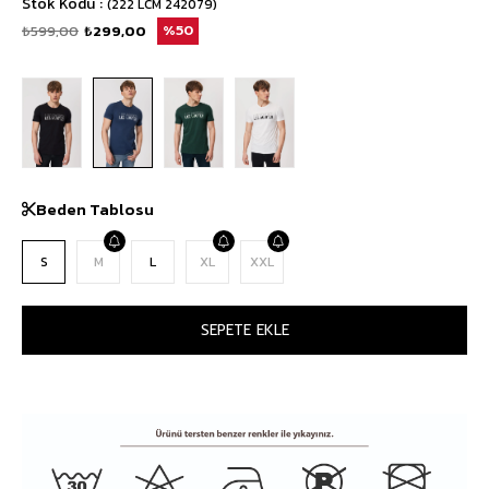
Stok Kodu
(222 LCM 242079)
₺599,00
₺299,00
50
Beden Tablosu
S
M
L
XL
XXL