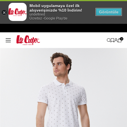
Mobil uygulamaya özel ilk
alışverişinizde %10 İndirim!
Görüntüle
undefined
Ücretsiz -Google Play'de
0