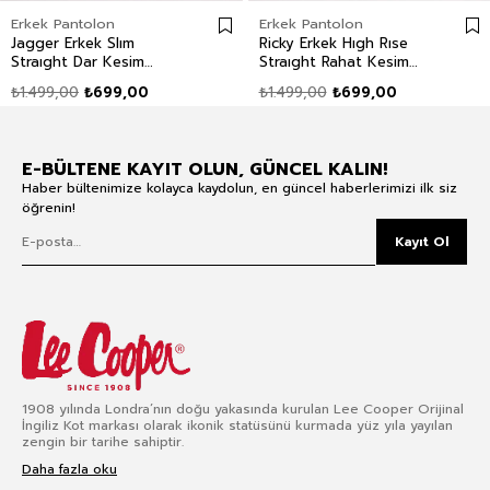
Erkek Pantolon
Erkek Pantolon
Jagger Erkek Slım
Ricky Erkek Hıgh Rıse
Straıght Dar Kesim
Straıght Rahat Kesim
Normal Bel Dokuma
Yüksek Bel Dokuma
₺1.499,00
₺699,00
₺1.499,00
₺699,00
Pantolon Düz Paça Yeşil
Pantolon Düz Paça
Beyaz
E-BÜLTENE KAYIT OLUN, GÜNCEL KALIN!
Haber bültenimize kolayca kaydolun, en güncel haberlerimizi ilk siz
öğrenin!
Kayıt Ol
1908 yılında Londra’nın doğu yakasında kurulan Lee Cooper Orijinal
İngiliz Kot markası olarak ikonik statüsünü kurmada yüz yıla yayılan
zengin bir tarihe sahiptir.
Daha fazla oku