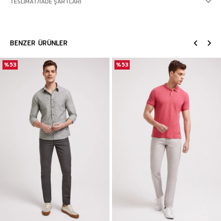
TESLIMAT/İADE ŞARTLARI
BENZER ÜRÜNLER
%53
%53