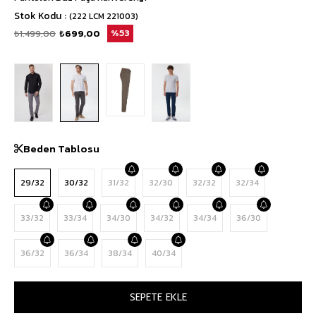
Stok Kodu
(222 LCM 221003)
₺1.499,00
₺699,00
53
Beden Tablosu
29/32
30/32
31/32
32/30
32/32
32/34
33/32
33/34
34/30
34/32
34/34
36/30
36/32
36/34
38/34
40/34