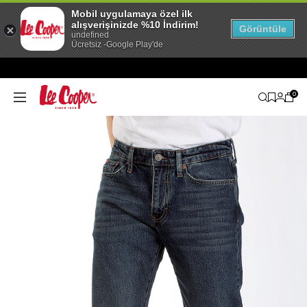
Mobil uygulamaya özel ilk
alışverişinizde %10 İndirim!
Görüntüle
undefined
Ücretsiz -Google Play'de
0