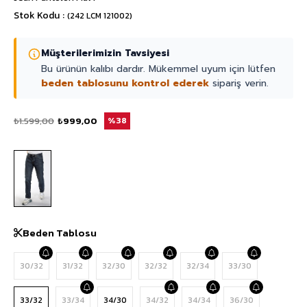
Stok Kodu
(242 LCM 121002)
Müşterilerimizin Tavsiyesi
Bu ürünün kalıbı dardır. Mükemmel uyum için lütfen
beden tablosunu kontrol ederek
sipariş verin.
₺1.599,00
₺999,00
38
Beden Tablosu
30/32
31/32
32/30
32/32
32/34
33/30
33/32
33/34
34/30
34/32
34/34
36/30