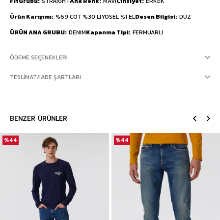
FitGrubu
STRAIGHT
Ana Renk
MAVİ
Cinsiyet
ERKEK
Ürün Karışımı
%69 COT %30 LIYOSEL %1 EL
Desen Bilgisi
DÜZ
ÜRÜN ANA GRUBU
DENIM
Kapanma Tipi
FERMUARLI
ÖDEME SEÇENEKLERI
TESLIMAT/İADE ŞARTLARI
BENZER ÜRÜNLER
%44
%44