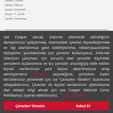
Kadın Ceket
Kadın Elbise
Kadın Gömlek
Kadın T-Shirt
Kadın Pantolon
Lee Cooper olarak, internet sitemizde edindiğiniz
deneyiminizi iyileştirmek, sitemizdeki işlevleri kişiselleştirmek
ve ilgi alanlarınıza göre özelleştirilmiş reklam/pazarlama
faaliyetleri yürütebilmek için çerezler kullanıyoruz. İnternet
sitemizin çalışması için zorunlu olan çerezler dışındaki
çerezlerin kullanımına ve bu çerezler aracılığıyla elde edilen
Gizlilik Politikası
Çerez Politikası
KVKK Aydınlatma Metni
Şartlar ve Koşullar
kişisel verilerinizin yurt dışına aktarılmasına onay
© 2026 Leecooper - Tüm Hakları Saklıdır.
vermiyorsanız
“Reddet”
seçeneğine; çerezlere ilişkin
tercihlerinizi yönetmek için ise “Çerezleri Yönetin” butonuna
tıklayabilirsiniz. Çerezler ile kişisel verilerinizin işlenmesine
dair detaylı bilgi almak için Lee Cooper Website Çerez
Politikamızı ziyaret edebilirsiniz.
Daha Fazla Bilgi
Çerezleri Yönetin
Kabul Et