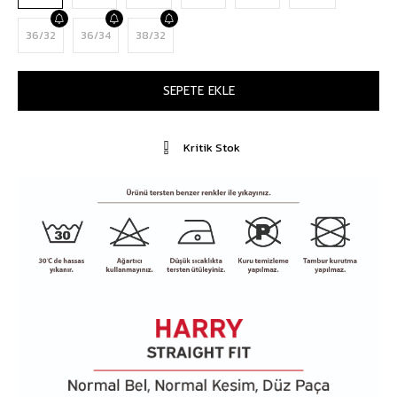
36/32
36/34
38/32
Kritik Stok