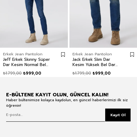
Erkek Jean Pantolon
Erkek Jean Pantolon
Jeff Erkek Skınny Süper
Jack Erkek Slım Dar
Dar Kesim Normal Bel
Kesim Yüksek Bel Dar
Dar Paça Jean Pantolon
Paça Jean Pantolon Mavi
₺1.799,00
₺999,00
₺1.799,00
₺999,00
Mavi
E-BÜLTENE KAYIT OLUN, GÜNCEL KALIN!
Haber bültenimize kolayca kaydolun, en güncel haberlerimizi ilk siz
öğrenin!
Kayıt Ol