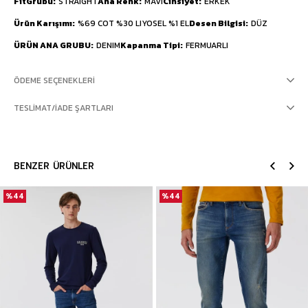
FitGrubu
STRAIGHT
Ana Renk
MAVİ
Cinsiyet
ERKEK
Ürün Karışımı
%69 COT %30 LIYOSEL %1 EL
Desen Bilgisi
DÜZ
ÜRÜN ANA GRUBU
DENIM
Kapanma Tipi
FERMUARLI
ÖDEME SEÇENEKLERI
TESLIMAT/İADE ŞARTLARI
BENZER ÜRÜNLER
%44
%44