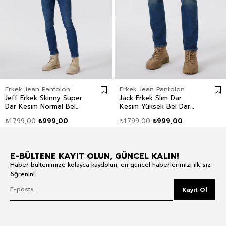
Erkek Jean Pantolon
Erkek Jean Pantolon
Jeff Erkek Skınny Süper
Jack Erkek Slım Dar
Dar Kesim Normal Bel
Kesim Yüksek Bel Dar
Dar Paça Jean Pantolon
Paça Jean Pantolon Mavi
₺1.799,00
₺999,00
₺1.799,00
₺999,00
Mavi
E-BÜLTENE KAYIT OLUN, GÜNCEL KALIN!
Haber bültenimize kolayca kaydolun, en güncel haberlerimizi ilk siz
öğrenin!
Kayıt Ol