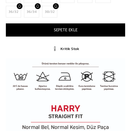
36/32
36/34
38/32
Kritik Stok