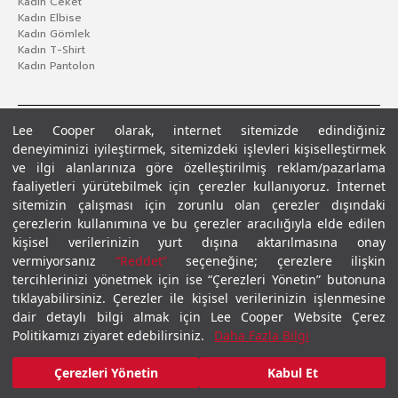
Kadın Ceket
Kadın Elbise
Kadın Gömlek
Kadın T-Shirt
Kadın Pantolon
Lee Cooper olarak, internet sitemizde edindiğiniz
deneyiminizi iyileştirmek, sitemizdeki işlevleri kişiselleştirmek
ve ilgi alanlarınıza göre özelleştirilmiş reklam/pazarlama
faaliyetleri yürütebilmek için çerezler kullanıyoruz. İnternet
sitemizin çalışması için zorunlu olan çerezler dışındaki
çerezlerin kullanımına ve bu çerezler aracılığıyla elde edilen
Gizlilik Politikası
Çerez Politikası
KVKK Aydınlatma Metni
Şartlar ve Koşullar
kişisel verilerinizin yurt dışına aktarılmasına onay
© 2026 Leecooper - Tüm Hakları Saklıdır.
vermiyorsanız
“Reddet”
seçeneğine; çerezlere ilişkin
tercihlerinizi yönetmek için ise “Çerezleri Yönetin” butonuna
tıklayabilirsiniz. Çerezler ile kişisel verilerinizin işlenmesine
dair detaylı bilgi almak için Lee Cooper Website Çerez
Politikamızı ziyaret edebilirsiniz.
Daha Fazla Bilgi
Çerezleri Yönetin
Kabul Et