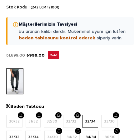
Stok Kodu
(242 LCM 121001)
Müşterilerimizin Tavsiyesi
Bu ürünün kalıbı dardır. Mükemmel uyum için lütfen
beden tablosunu kontrol ederek
sipariş verin.
₺1.699,00
₺999,00
41
Beden Tablosu
30/32
31/32
32/30
32/32
32/34
33/30
33/32
33/34
34/30
34/32
34/34
36/30