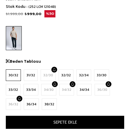
Stok Kodu
(252 LCM 121048)
₺1.999,00
₺999,00
50
Beden Tablosu
30/32
31/32
32/30
32/32
32/34
33/30
33/32
33/34
34/30
34/32
34/34
36/30
36/32
36/34
38/32