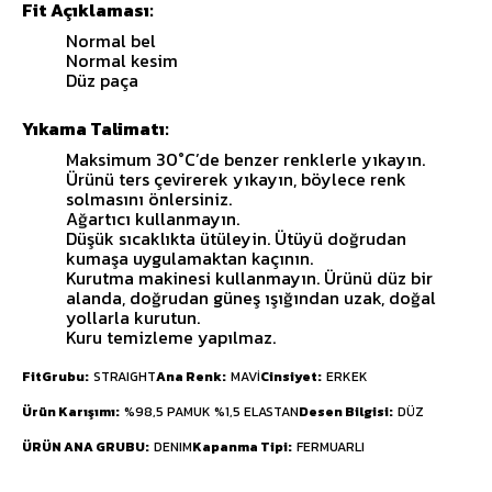
Fit Açıklaması:
Normal bel
Normal kesim
Düz paça
Yıkama Talimatı:
Maksimum 30°C’de benzer renklerle yıkayın.
Ürünü ters çevirerek yıkayın, böylece renk
solmasını önlersiniz.
Ağartıcı kullanmayın.
Düşük sıcaklıkta ütüleyin. Ütüyü doğrudan
kumaşa uygulamaktan kaçının.
Kurutma makinesi kullanmayın. Ürünü düz bir
alanda, doğrudan güneş ışığından uzak, doğal
yollarla kurutun.
Kuru temizleme yapılmaz.
FitGrubu
STRAIGHT
Ana Renk
MAVİ
Cinsiyet
ERKEK
Ürün Karışımı
%98,5 PAMUK %1,5 ELASTAN
Desen Bilgisi
DÜZ
ÜRÜN ANA GRUBU
DENIM
Kapanma Tipi
FERMUARLI