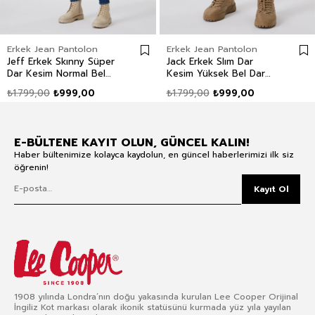
Erkek Jean Pantolon
Erkek Jean Pantolon
Jeff Erkek Skınny Süper
Jack Erkek Slım Dar
Dar Kesim Normal Bel
Kesim Yüksek Bel Dar
Dar Paça Jean Pantolon
Paça Jean Pantolon Mavi
₺1.799,00
₺999,00
₺1.799,00
₺999,00
Mavi
E-BÜLTENE KAYIT OLUN, GÜNCEL KALIN!
Haber bültenimize kolayca kaydolun, en güncel haberlerimizi ilk siz
öğrenin!
Kayıt Ol
1908 yılında Londra’nın doğu yakasında kurulan Lee Cooper Orijinal
İngiliz Kot markası olarak ikonik statüsünü kurmada yüz yıla yayılan