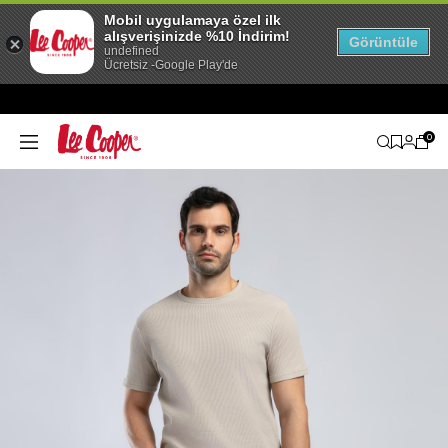
Mobil uygulamaya özel ilk
alışverişinizde %10 İndirim!
Görüntüle
undefined
Ücretsiz -Google Play'de
0