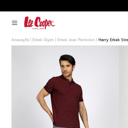
Anasayfa
Erkek Giyim
Erkek Jean Pantolon
Harry Erkek Str