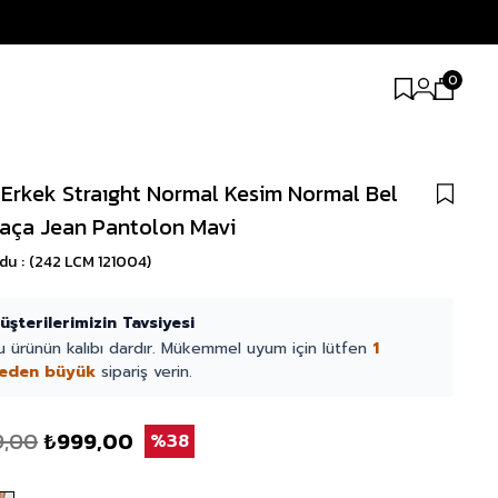
0
 Erkek Straıght Normal Kesim Normal Bel
aça Jean Pantolon Mavi
odu
(242 LCM 121004)
üşterilerimizin Tavsiyesi
u ürünün kalıbı dardır. Mükemmel uyum için lütfen
1
eden büyük
sipariş verin.
9,00
₺999,00
38