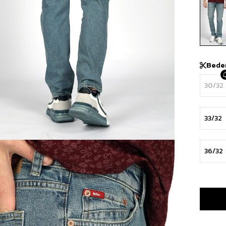
Bede
30/32
33/32
36/32