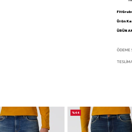
FitGrub
Ürün Ka
ÜRÜN A
ÖDEME 
TESLIM
%44