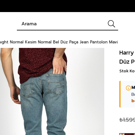
aıght Normal Kesim Normal Bel Düz Paça Jean Pantolon Mavi
Harry
Düz P
Stok K
M
B
b
₺1.59