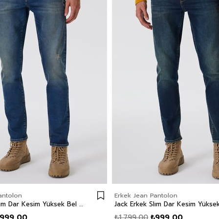
antolon
Erkek Jean Pantolon
Jack Erkek Slım Dar Kesim Yüksek Bel Dar Paça Jean Pantolon Mavi
999,00
₺1.799,00
₺999,00