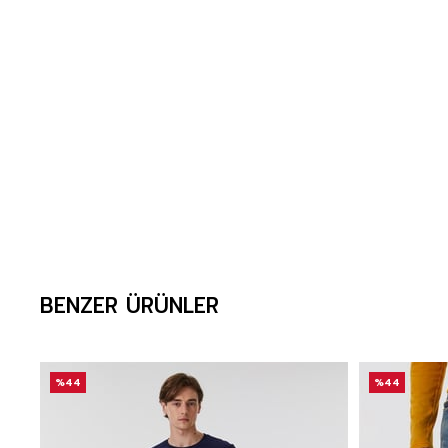
BENZER ÜRÜNLER
%44
%44