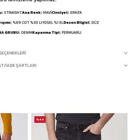
u
STRAIGHT
Ana Renk
MAVİ
Cinsiyet
ERKEK
rışımı
%69 COT %30 LIYOSEL %1 EL
Desen Bilgisi
DÜZ
NA GRUBU
DENIM
Kapanma Tipi
FERMUARLI
SEÇENEKLERI
AT/İADE ŞARTLARI
%44
%