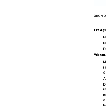
ÜRÜN Ö
Fit Aç
N
N
D
Yıkama
M
Ü
ö
A
D
u
K
d
K