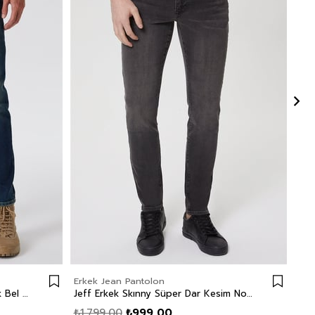
Erkek Jean Pantolon
Erk
Jack Erkek Slım Dar Kesim Yüksek Bel Dar Paça Jean Pantolon Mavi
Jeff Erkek Skınny Süper Dar Kesim Normal Bel Dar Paça Jean Pantolon Siyah
₺1.799,00
₺999,00
₺1.