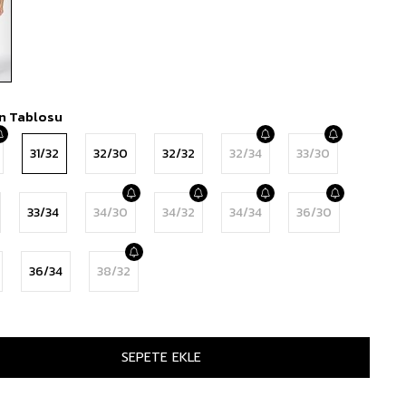
n Tablosu
31/32
32/30
32/32
32/34
33/30
33/34
34/30
34/32
34/34
36/30
36/34
38/32