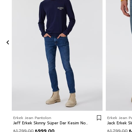
Erkek Jean Pantolon
Erkek Jean P
Jeff Erkek Skınny Süper Dar Kesim Normal Bel Dar Paça Jean Pantolon Mavi
₺1.799,00
₺999,00
₺1.799,00
₺