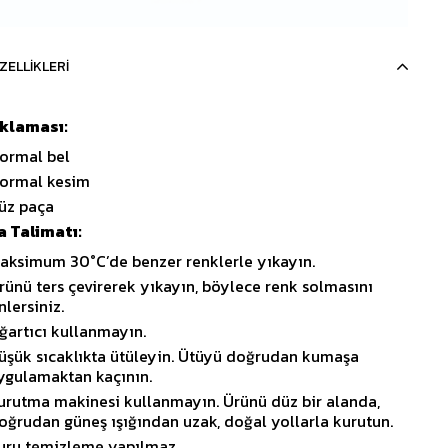
ZELLIKLERI
ıklaması:
ormal bel
ormal kesim
üz paça
 Talimatı:
aksimum 30°C’de benzer renklerle yıkayın.
rünü ters çevirerek yıkayın, böylece renk solmasını
nlersiniz.
ğartıcı kullanmayın.
üşük sıcaklıkta ütüleyin. Ütüyü doğrudan kumaşa
ygulamaktan kaçının.
urutma makinesi kullanmayın. Ürünü düz bir alanda,
oğrudan güneş ışığından uzak, doğal yollarla kurutun.
uru temizleme yapılmaz.