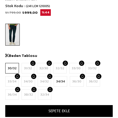
Stok Kodu
(241 LCM 121005)
₺1.799,00
₺999,00
44
Beden Tablosu
30/32
31/32
32/30
32/32
33/30
33/32
33/34
34/30
34/32
34/34
36/30
36/32
36/34
38/32
32/34