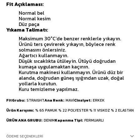
Fit Açıklaması:
Normal bel
Normal kesim
Düz paça
Yıkama Talimatı:
Maksimum 30°C’de benzer renklerle yıkayın.
Ürünü ters çevirerek yıkayın, böylece renk
solmasını önlersiniz.
Ağartıcı kullanmayın.
Düşük sıcaklıkta ütüleyin. Ütüyü doğrudan
kumaşa uygulamaktan kaçının.
Kurutma makinesi kullanmayın. Ürünü düz bir
alanda, doğrudan güneş ışığından uzak, doğal
yollarla kurutun.
Kuru temizleme yapılmaz.
FitGrubu
STRAIGHT
Ana Renk
MAVİ
Cinsiyet
ERKEK
Ürün Karışımı
% 65 PAMUK % 22 POLYESTER % 11 VISKOZ % 2 ELASTAN
ÜRÜN ANA GRUBU
DENIM
Kapanma Tipi
FERMUARLI
ÖDEME SEÇENEKLERI