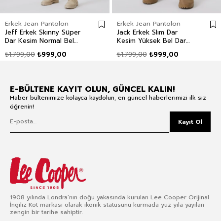
Erkek Jean Pantolon
Erkek Jean Pantolon
Jeff Erkek Skınny Süper
Jack Erkek Slım Dar
Dar Kesim Normal Bel
Kesim Yüksek Bel Dar
Dar Paça Jean Pantolon
Paça Jean Pantolon Mavi
₺1.799,00
₺999,00
₺1.799,00
₺999,00
Mavi
E-BÜLTENE KAYIT OLUN, GÜNCEL KALIN!
Haber bültenimize kolayca kaydolun, en güncel haberlerimizi ilk siz
öğrenin!
Kayıt Ol
1908 yılında Londra’nın doğu yakasında kurulan Lee Cooper Orijinal
İngiliz Kot markası olarak ikonik statüsünü kurmada yüz yıla yayılan
zengin bir tarihe sahiptir.