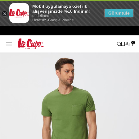
Mobil uygulamaya özel ilk
alışverişinizde %10 İndirim!
Görüntüle
undefined
Ücretsiz -Google Play'de
0