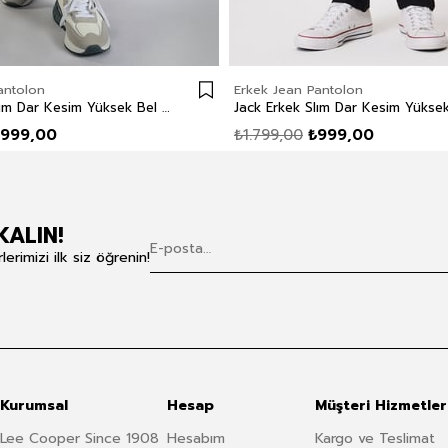
antolon
Erkek Jean Pantolon
Jack Erkek Slım Dar Kesim Yüksek Bel Dar Paça Jean Pantolon Mavi
999,00
₺1.799,00
₺999,00
KALIN!
rimizi ilk siz öğrenin!
Kurumsal
Hesap
Müşteri Hizmetler
Lee Cooper Since 1908
Hesabım
Kargo ve Teslimat