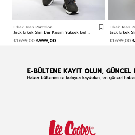
Erkek Jean Pantolon
Erkek Jean P
Jack Erkek Slım Dar Kesim Yüksek Bel Dar Paça Jean Pantolon Mavi
₺1.699,00
₺999,00
₺1.699,00
₺
E-BÜLTENE KAYIT OLUN, GÜNCEL 
Haber bültenimize kolayca kaydolun, en güncel haberle