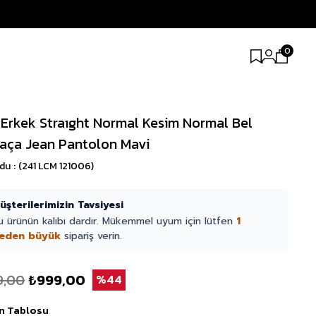
0
 Erkek Straıght Normal Kesim Normal Bel
aça Jean Pantolon Mavi
odu
(241 LCM 121006)
üşterilerimizin Tavsiyesi
u ürünün kalıbı dardır. Mükemmel uyum için lütfen
1
eden büyük
sipariş verin.
9,00
₺999,00
44
n Tablosu