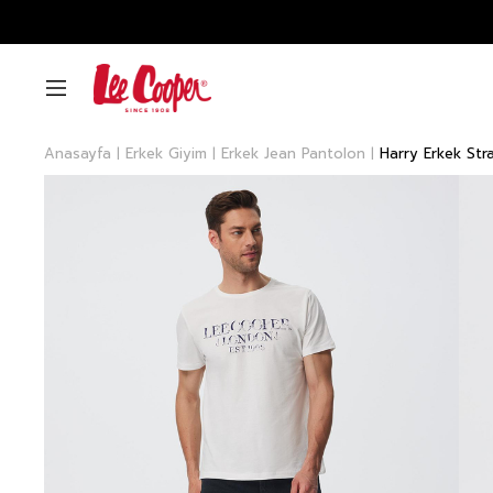
Anasayfa
Erkek Giyim
Erkek Jean Pantolon
Harry Erkek Str