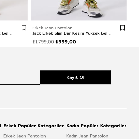
Erkek Jean Pantolon
Erk
Jack Erkek Slım Dar Kesim Yüksek Bel Dar Paça Jean Pantolon Siyah
Jack Erkek Slım Dar Kesim Yüksek Bel Dar Paça Jean Pantolon Gri
₺1.799,00
₺999,00
₺1.
Kayıt Ol
i
Erkek Popüler Kategoriler
Kadın Popüler Kategoriler
Erkek Jean Pantolon
Kadın Jean Pantolon