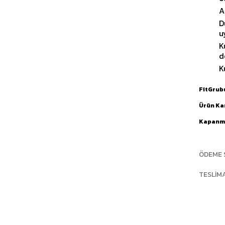
A
D
u
K
d
K
FitGrub
Ürün Ka
Kapanma
ÖDEME 
TESLIM