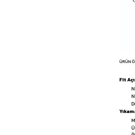
ÜRÜN Ö
Fit Aç
N
N
D
Yıkama
M
Ü
ö