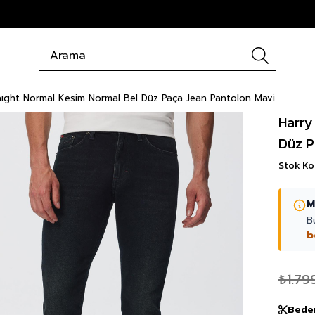
aıght Normal Kesim Normal Bel Düz Paça Jean Pantolon Mavi
Harry
Düz P
Stok K
M
B
b
₺1.79
Bede