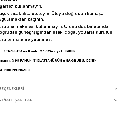
ğartıcı kullanmayın.
üşük sıcaklıkta ütüleyin. Ütüyü doğrudan kumaşa
ygulamaktan kaçının.
urutma makinesi kullanmayın. Ürünü düz bir alanda,
oğrudan güneş ışığından uzak, doğal yollarla kurutun.
uru temizleme yapılmaz.
u
STRAIGHT
Ana Renk
MAVİ
Cinsiyet
ERKEK
rışımı
%99 PAMUK %1 ELASTAN
ÜRÜN ANA GRUBU
DENIM
 Tipi
FERMUARLI
SEÇENEKLERI
AT/İADE ŞARTLARI