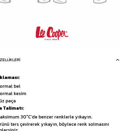
ZELLIKLERI
ıklaması:
ormal bel
ormal kesim
üz paça
 Talimatı:
aksimum 30°C’de benzer renklerle yıkayın.
rünü ters çevirerek yıkayın, böylece renk solmasını
nlersiniz.