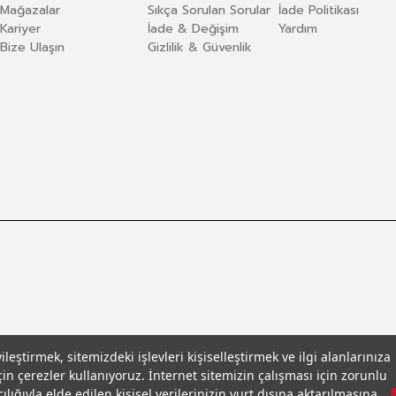
Mağazalar
Sıkça Sorulan Sorular
İade Politikası
Kariyer
İade & Değişim
Yardım
Bize Ulaşın
Gizlilik & Güvenlik
eştirmek, sitemizdeki işlevleri kişiselleştirmek ve ilgi alanlarınıza
in çerezler kullanıyoruz. İnternet sitemizin çalışması için zorunlu
llar
© 2026 Leecooper - Tüm Hakları Saklıdır.
lığıyla elde edilen kişisel verilerinizin yurt dışına aktarılmasına