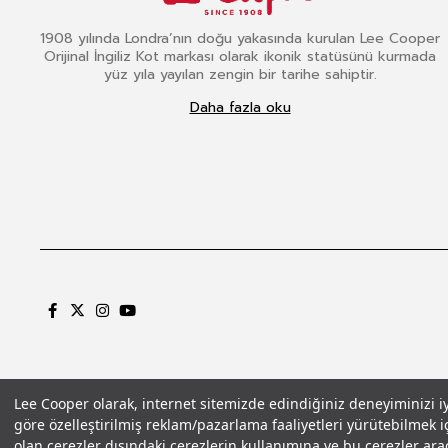
1908 yılında Londra’nın doğu yakasında kurulan Lee Cooper
Orijinal İngiliz Kot markası olarak ikonik statüsünü kurmada
yüz yıla yayılan zengin bir tarihe sahiptir.
Daha fazla oku
Lee Cooper olarak, internet sitemizde edindiğiniz deneyiminizi iyil
göre özelleştirilmiş reklam/pazarlama faaliyetleri yürütebilmek iç
Gizlilik Politikası
Çerez Politikası
KVKK Aydınlatma Metni
Şartlar ve Koşu
olan çerezler dışındaki çerezlerin kullanımına ve bu çerezler aracı