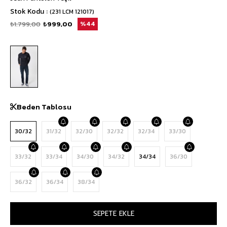
Stok Kodu
(231 LCM 121017)
₺1.799,00
₺999,00
44
Beden Tablosu
30/32
31/32
32/30
32/32
32/34
33/30
33/32
33/34
34/30
34/32
34/34
36/30
36/32
36/34
38/34