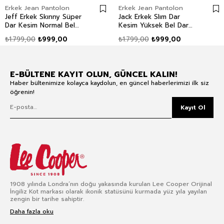
Erkek Jean Pantolon
Erkek Jean Pantolon
Jeff Erkek Skınny Süper
Jack Erkek Slım Dar
Dar Kesim Normal Bel
Kesim Yüksek Bel Dar
Dar Paça Jean Pantolon
Paça Jean Pantolon Mavi
₺1.799,00
₺999,00
₺1.799,00
₺999,00
Mavi
E-BÜLTENE KAYIT OLUN, GÜNCEL KALIN!
Haber bültenimize kolayca kaydolun, en güncel haberlerimizi ilk siz
öğrenin!
Kayıt Ol
1908 yılında Londra’nın doğu yakasında kurulan Lee Cooper Orijinal
İngiliz Kot markası olarak ikonik statüsünü kurmada yüz yıla yayılan
zengin bir tarihe sahiptir.
Daha fazla oku