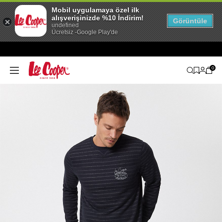
Mobil uygulamaya özel ilk
alışverişinizde %10 İndirim!
Görüntüle
undefined
Ücretsiz -Google Play'de
0