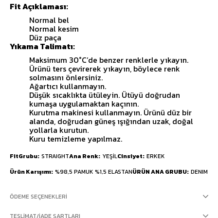
Fit Açıklaması:
Normal bel
Normal kesim
Düz paça
Yıkama Talimatı:
Maksimum 30°C’de benzer renklerle yıkayın.
Ürünü ters çevirerek yıkayın, böylece renk
solmasını önlersiniz.
Ağartıcı kullanmayın.
Düşük sıcaklıkta ütüleyin. Ütüyü doğrudan
kumaşa uygulamaktan kaçının.
Kurutma makinesi kullanmayın. Ürünü düz bir
alanda, doğrudan güneş ışığından uzak, doğal
yollarla kurutun.
Kuru temizleme yapılmaz.
FitGrubu
STRAIGHT
Ana Renk
YEŞİL
Cinsiyet
ERKEK
Ürün Karışımı
%98,5 PAMUK %1,5 ELASTAN
ÜRÜN ANA GRUBU
DENIM
ÖDEME SEÇENEKLERI
TESLIMAT/İADE ŞARTLARI