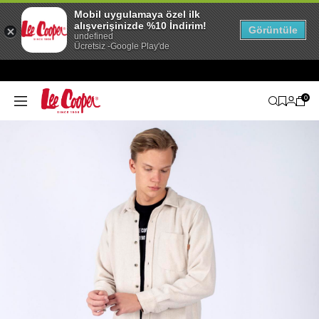
Mobil uygulamaya özel ilk
alışverişinizde %10 İndirim!
Görüntüle
undefined
Ücretsiz -Google Play'de
0