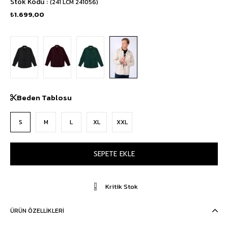
Stok Kodu
(241 LCM 241056)
₺1.699,00
Beden Tablosu
S
M
L
XL
XXL
Kritik Stok
ÜRÜN ÖZELLIKLERI