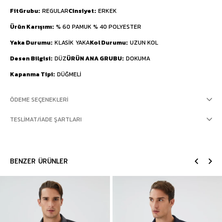
FitGrubu
REGULAR
Cinsiyet
ERKEK
Ürün Karışımı
% 60 PAMUK % 40 POLYESTER
Yaka Durumu
KLASİK YAKA
Kol Durumu
UZUN KOL
Desen Bilgisi
DÜZ
ÜRÜN ANA GRUBU
DOKUMA
Kapanma Tipi
DÜĞMELİ
ÖDEME SEÇENEKLERI
TESLIMAT/İADE ŞARTLARI
BENZER ÜRÜNLER