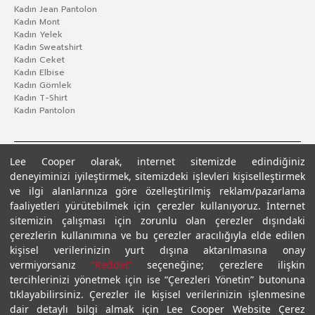
Kadın Jean Pantolon
Kadın Mont
Kadın Yelek
Kadın Sweatshirt
Kadın Ceket
Kadın Elbise
Kadın Gömlek
Kadın T-Shirt
Kadın Pantolon
Lee Cooper olarak, internet sitemizde edindiğiniz
deneyiminizi iyileştirmek, sitemizdeki işlevleri kişiselleştirmek
ve ilgi alanlarınıza göre özelleştirilmiş reklam/pazarlama
faaliyetleri yürütebilmek için çerezler kullanıyoruz. İnternet
sitemizin çalışması için zorunlu olan çerezler dışındaki
çerezlerin kullanımına ve bu çerezler aracılığıyla elde edilen
Gizlilik Politikası
Çerez Politikası
KVKK Aydınlatma Metni
Şartlar ve Koşullar
kişisel verilerinizin yurt dışına aktarılmasına onay
© 2026 Leecooper - Tüm Hakları Saklıdır.
vermiyorsanız
“Reddet”
seçeneğine; çerezlere ilişkin
tercihlerinizi yönetmek için ise “Çerezleri Yönetin” butonuna
tıklayabilirsiniz. Çerezler ile kişisel verilerinizin işlenmesine
dair detaylı bilgi almak için Lee Cooper Website Çerez