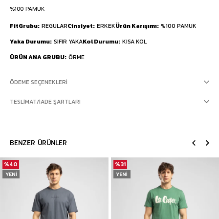
%100 PAMUK
FitGrubu
REGULAR
Cinsiyet
ERKEK
Ürün Karışımı
%100 PAMUK
Yaka Durumu
SIFIR YAKA
Kol Durumu
KISA KOL
ÜRÜN ANA GRUBU
ÖRME
ÖDEME SEÇENEKLERI
TESLIMAT/İADE ŞARTLARI
BENZER ÜRÜNLER
%40
%31
YENI
YENI