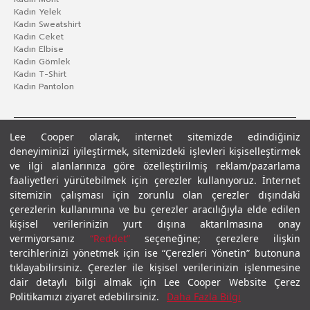
Kadın Yelek
Kadın Sweatshirt
Kadın Ceket
Kadın Elbise
Kadın Gömlek
Kadın T-Shirt
Kadın Pantolon
Lee Cooper olarak, internet sitemizde edindiğiniz
deneyiminizi iyileştirmek, sitemizdeki işlevleri kişiselleştirmek
ve ilgi alanlarınıza göre özelleştirilmiş reklam/pazarlama
faaliyetleri yürütebilmek için çerezler kullanıyoruz. İnternet
sitemizin çalışması için zorunlu olan çerezler dışındaki
çerezlerin kullanımına ve bu çerezler aracılığıyla elde edilen
Gizlilik Politikası
Çerez Politikası
KVKK Aydınlatma Metni
Şartlar ve Koşullar
kişisel verilerinizin yurt dışına aktarılmasına onay
© 2026 Leecooper - Tüm Hakları Saklıdır.
vermiyorsanız
“Reddet”
seçeneğine; çerezlere ilişkin
tercihlerinizi yönetmek için ise “Çerezleri Yönetin” butonuna
tıklayabilirsiniz. Çerezler ile kişisel verilerinizin işlenmesine
dair detaylı bilgi almak için Lee Cooper Website Çerez
Politikamızı ziyaret edebilirsiniz.
Daha Fazla Bilgi