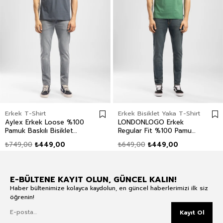
Erkek T-Shirt
Erkek Bisiklet Yaka T-Shirt
Aylex Erkek Loose %100
LONDONLOGO Erkek
Pamuk Baskılı Bisiklet
Regular Fit %100 Pamuk
Yaka T-Shirt Mavi
Baskılı Bisiklet Yaka T-
₺749,00
₺449,00
₺649,00
₺449,00
Shirt Yeşil
E-BÜLTENE KAYIT OLUN, GÜNCEL KALIN!
Haber bültenimize kolayca kaydolun, en güncel haberlerimizi ilk siz
öğrenin!
Kayıt Ol