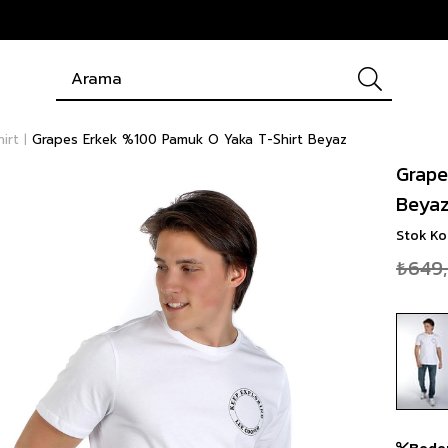
hirt
Grapes Erkek %100 Pamuk O Yaka T-Shirt Beyaz
Grape
Beya
Stok K
₺649
Bede