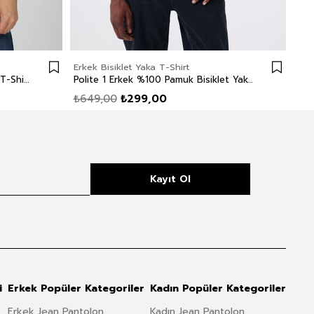
Erkek Bisiklet Yaka T-Shirt
Erke
Carlo Erkek %100 Pamuk O Yaka T-Shirt Beyaz
Polite 1 Erkek %100 Pamuk Bisiklet Yaka T-Shirt Gül Kurusu
₺649,00
₺299,00
₺8
Kayıt Ol
i
Erkek Popüler Kategoriler
Kadın Popüler Kategoriler
Erkek Jean Pantolon
Kadın Jean Pantolon