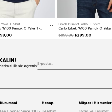
t Yaka T-Shirt
Erkek Bisiklet Yaka T-Shirt
Divided Erkek %100 Pamuk O Yaka T-Shirt Lacivert
99,00
₺899,00
₺299,00
KALIN!
rimizi ilk siz öğrenin!
Kurumsal
Hesap
Müşteri Hizmetler
Lee Cooper Since 1908
Hesabım
Kargo ve Teslimat