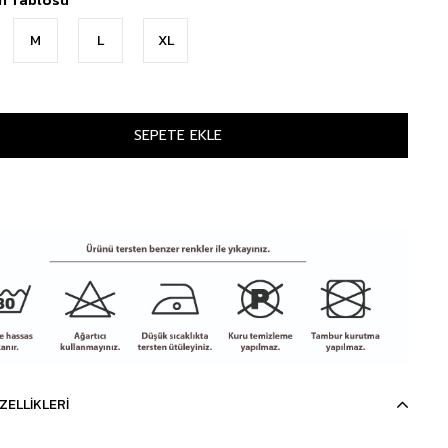
M
L
XL
ZELLIKLERI