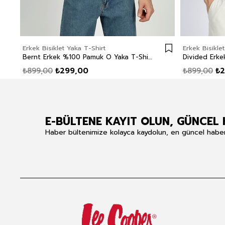
Erkek Bisiklet Yaka T-Shirt
Erkek Bisikle
Bernt Erkek %100 Pamuk O Yaka T-Shirt Beyaz
₺899,00
₺299,00
₺899,00
₺2
E-BÜLTENE KAYIT OLUN, GÜNCEL 
Haber bültenimize kolayca kaydolun, en güncel haberle