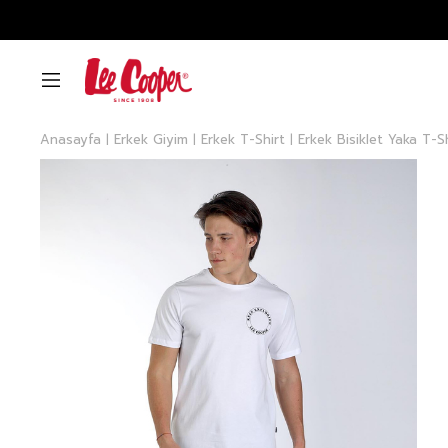
Anasayfa
Erkek Giyim
Erkek T-Shirt
Erkek Bisiklet Yaka T-S