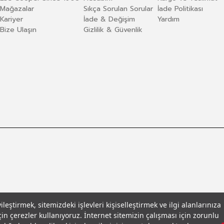
Mağazalar
Sıkça Sorulan Sorular
İade Politikası
Kariyer
İade & Değişim
Yardım
Bize Ulaşın
Gizlilik & Güvenlik
eştirmek, sitemizdeki işlevleri kişiselleştirmek ve ilgi alanlarınıza
in çerezler kullanıyoruz. İnternet sitemizin çalışması için zorunlu
llar
© 2026 Leecooper - Tüm Hakları Saklıdır.