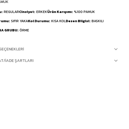
AMUK
u
REGULAR
Cinsiyet
ERKEK
Ürün Karışımı
%100 PAMUK
urumu
SIFIR YAKA
Kol Durumu
KISA KOL
Desen Bilgisi
BASKILI
NA GRUBU
ÖRME
SEÇENEKLERI
AT/İADE ŞARTLARI