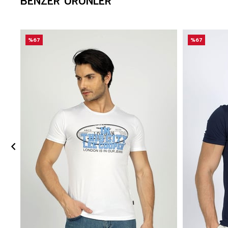
BENZER ÜRÜNLER
%67
%67