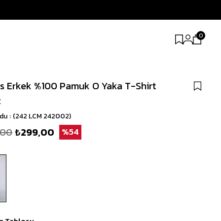
0
s Erkek %100 Pamuk O Yaka T-Shirt
z
odu
(242 LCM 242002)
,00
₺299,00
54
n Tablosu