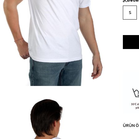
S
ÜRÜN Ö