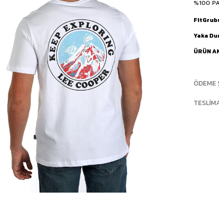
%100 P
FitGrub
Yaka D
ÜRÜN A
ÖDEME 
TESLIM