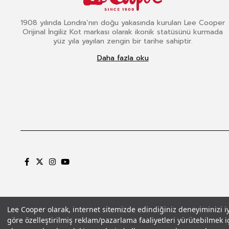
1908 yılında Londra’nın doğu yakasında kurulan Lee Cooper
Orijinal İngiliz Kot markası olarak ikonik statüsünü kurmada
yüz yıla yayılan zengin bir tarihe sahiptir.
Daha fazla oku
Lee Cooper olarak, internet sitemizde edindiğiniz deneyiminizi iyil
göre özelleştirilmiş reklam/pazarlama faaliyetleri yürütebilmek iç
Gizlilik Politikası
Çerez Politikası
KVKK Aydınlatma Metni
Şartlar ve Koşu