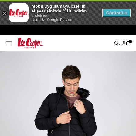
Mobil uygulamaya özel ilk
alışverişinizde %10 İndirim!
Görüntüle
undefined
Ücretsiz -Google Play'de
0