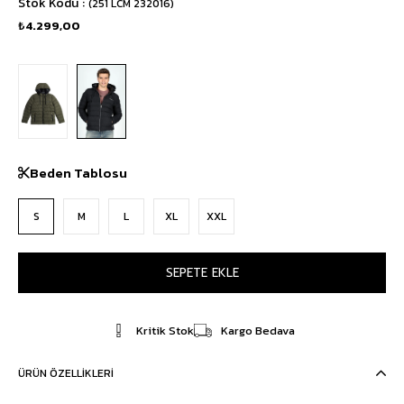
Stok Kodu
(251 LCM 232016)
₺4.299,00
Beden Tablosu
S
M
L
XL
XXL
Kritik Stok
Kargo Bedava
ÜRÜN ÖZELLIKLERI