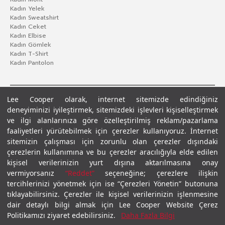
Kadın Yelek
Kadın Sweatshirt
Kadın Ceket
Kadın Elbise
Kadın Gömlek
Kadın T-Shirt
Kadın Pantolon
Lee Cooper olarak, internet sitemizde edindiğiniz
deneyiminizi iyileştirmek, sitemizdeki işlevleri kişiselleştirmek
ve ilgi alanlarınıza göre özelleştirilmiş reklam/pazarlama
faaliyetleri yürütebilmek için çerezler kullanıyoruz. İnternet
sitemizin çalışması için zorunlu olan çerezler dışındaki
çerezlerin kullanımına ve bu çerezler aracılığıyla elde edilen
Gizlilik Politikası
Çerez Politikası
KVKK Aydınlatma Metni
Şartlar ve Koşullar
kişisel verilerinizin yurt dışına aktarılmasına onay
© 2026 Leecooper - Tüm Hakları Saklıdır.
vermiyorsanız
“Reddet”
seçeneğine; çerezlere ilişkin
tercihlerinizi yönetmek için ise “Çerezleri Yönetin” butonuna
tıklayabilirsiniz. Çerezler ile kişisel verilerinizin işlenmesine
dair detaylı bilgi almak için Lee Cooper Website Çerez
Politikamızı ziyaret edebilirsiniz.
Daha Fazla Bilgi