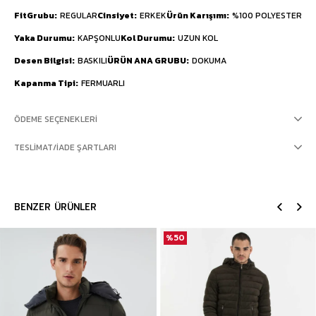
FitGrubu
REGULAR
Cinsiyet
ERKEK
Ürün Karışımı
%100 POLYESTER
Yaka Durumu
KAPŞONLU
Kol Durumu
UZUN KOL
Desen Bilgisi
BASKILI
ÜRÜN ANA GRUBU
DOKUMA
Kapanma Tipi
FERMUARLI
ÖDEME SEÇENEKLERI
TESLIMAT/İADE ŞARTLARI
BENZER ÜRÜNLER
%50