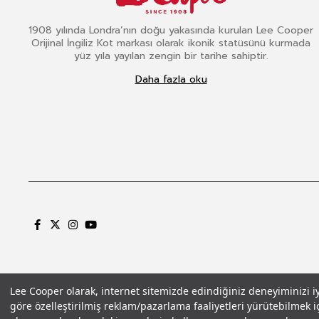
1908 yılında Londra’nın doğu yakasında kurulan Lee Cooper
Orijinal İngiliz Kot markası olarak ikonik statüsünü kurmada
yüz yıla yayılan zengin bir tarihe sahiptir.
Daha fazla oku
Lee Cooper olarak, internet sitemizde edindiğiniz deneyiminizi iyil
göre özelleştirilmiş reklam/pazarlama faaliyetleri yürütebilmek iç
Gizlilik Politikası
Çerez Politikası
KVKK Aydınlatma Metni
Şartlar ve Koşu