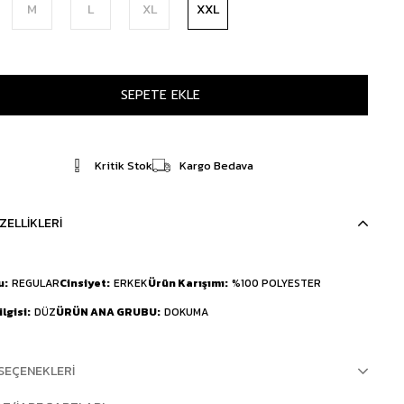
M
L
XL
XXL
Kritik Stok
Kargo Bedava
ZELLIKLERI
u
REGULAR
Cinsiyet
ERKEK
Ürün Karışımı
%100 POLYESTER
lgisi
DÜZ
ÜRÜN ANA GRUBU
DOKUMA
SEÇENEKLERI