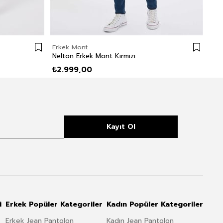
Erkek Mont
Erk
Nelton Erkek Mont Kırmızı
Ner
₺2.999,00
₺3
Kayıt Ol
i
Erkek Popüler Kategoriler
Kadın Popüler Kategoriler
Erkek Jean Pantolon
Kadın Jean Pantolon