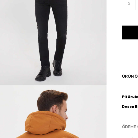
S
ÜRÜN Ö
FitGrub
Desen Bi
ÖDEME 