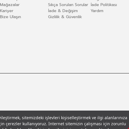
Mağazalar
Sıkça Sorulan Sorular
İade Politikası
Kariyer
İade & Değişim
Yardım
Bize Ulaşın
Gizlilik & Güvenlik
eştirmek, sitemizdeki işlevleri kişiselleştirmek ve ilgi alanlarınıza
in çerezler kullanıyoruz. İnternet sitemizin çalışması için zorunlu
llar
© 2026 Leecooper - Tüm Hakları Saklıdır.