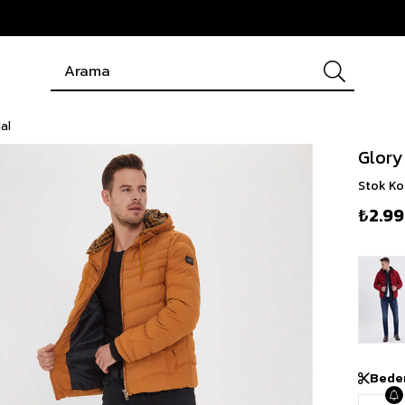
al
Glory
Stok K
₺2.9
Bede