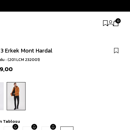
0
 3 Erkek Mont Hardal
odu
(201 LCM 232001)
99,00
n Tablosu