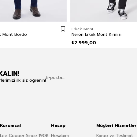
Erkek Mont
ek Mont Bordo
Neron Erkek Mont Kırmızı
₺2.999,00
KALIN!
rimizi ilk siz öğrenin!
Kurumsal
Hesap
Müşteri Hizmetler
Lee Cooper Since 1908
Hesabım
Kargo ve Teslimat