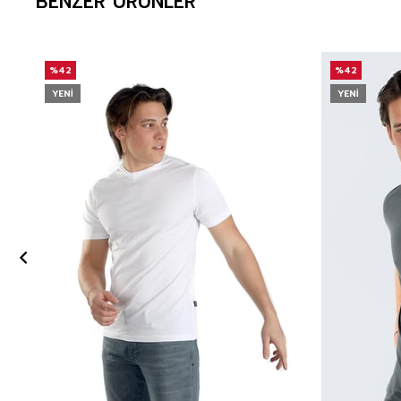
BENZER ÜRÜNLER
%42
%42
YENI
YENI