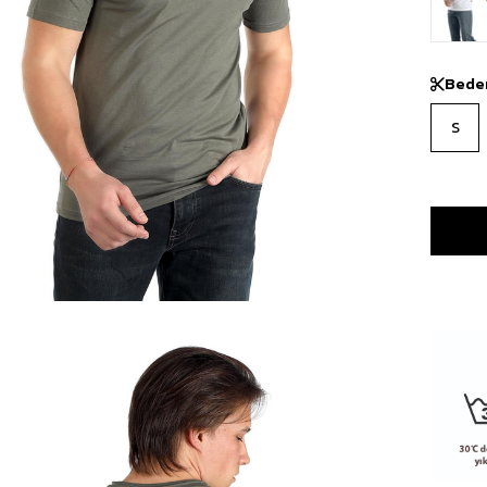
Bede
S