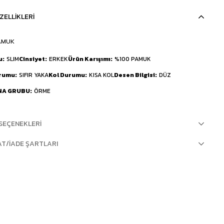
ZELLIKLERI
AMUK
u
SLIM
Cinsiyet
ERKEK
Ürün Karışımı
%100 PAMUK
urumu
SIFIR YAKA
Kol Durumu
KISA KOL
Desen Bilgisi
DÜZ
NA GRUBU
ÖRME
SEÇENEKLERI
AT/İADE ŞARTLARI