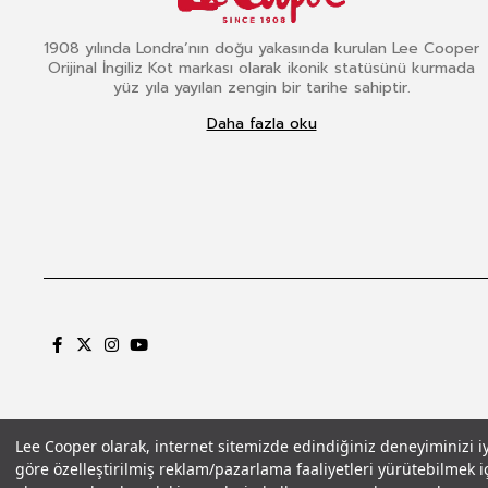
1908 yılında Londra’nın doğu yakasında kurulan Lee Cooper
Orijinal İngiliz Kot markası olarak ikonik statüsünü kurmada
yüz yıla yayılan zengin bir tarihe sahiptir.
Daha fazla oku
Lee Cooper olarak, internet sitemizde edindiğiniz deneyiminizi iyil
göre özelleştirilmiş reklam/pazarlama faaliyetleri yürütebilmek iç
Gizlilik Politikası
Çerez Politikası
KVKK Aydınlatma Metni
Şartlar ve Koşu