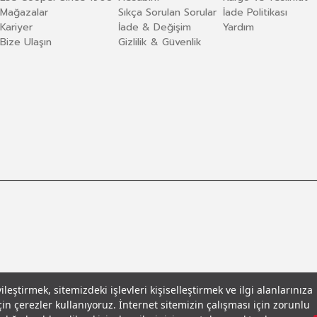
Mağazalar
Sıkça Sorulan Sorular
İade Politikası
Kariyer
İade & Değişim
Yardım
Bize Ulaşın
Gizlilik & Güvenlik
eştirmek, sitemizdeki işlevleri kişiselleştirmek ve ilgi alanlarınıza
in çerezler kullanıyoruz. İnternet sitemizin çalışması için zorunlu
llar
© 2026 Leecooper - Tüm Hakları Saklıdır.