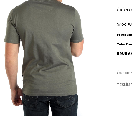
ÜRÜN Ö
%100 P
FitGrub
Yaka D
ÜRÜN A
ÖDEME 
TESLIM