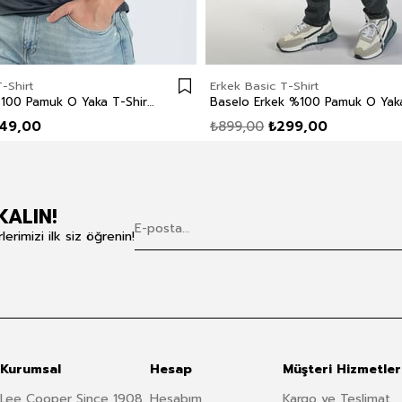
-Shirt
Erkek Basic T-Shirt
Gael Erkek %100 Pamuk O Yaka T-Shirt İndigo
49,00
₺899,00
₺299,00
KALIN!
rimizi ilk siz öğrenin!
Kurumsal
Hesap
Müşteri Hizmetler
Lee Cooper Since 1908
Hesabım
Kargo ve Teslimat