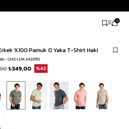
0
Erkek %100 Pamuk O Yaka T-Shirt Haki
odu
(242 LCM 242015)
,00
₺349,00
42