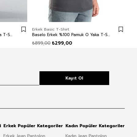
Erkek Basic T-Shirt
Erk
Baselo Erkek %100 Pamuk O Yaka T-Shirt Beyaz
Baselo Erkek %100 Pamuk O Yaka T-Shirt Antrasit
₺899,00
₺299,00
₺5
Kayıt Ol
i
Erkek Popüler Kategoriler
Kadın Popüler Kategoriler
Erkek Jean Pantolon
Kadın Jean Pantolon