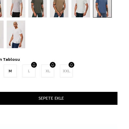
n Tablosu
M
L
XL
XXL