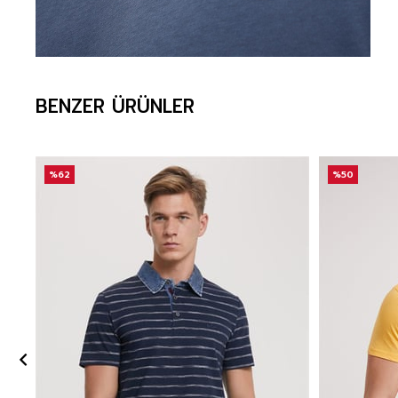
BENZER ÜRÜNLER
%62
%50