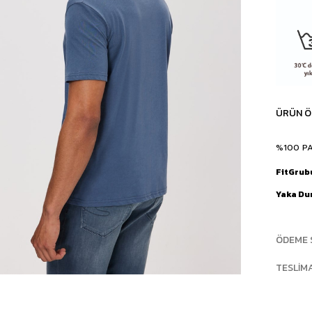
ÜRÜN Ö
%100 P
FitGrub
Yaka D
ÖDEME 
TESLIM