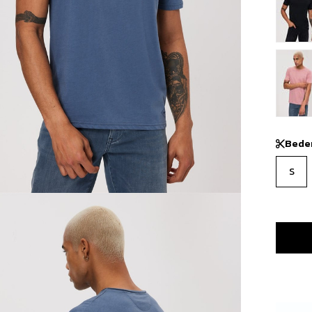
Bede
S