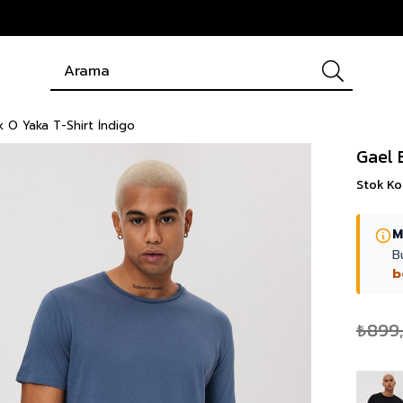
 O Yaka T-Shirt İndigo
Gael 
Stok K
M
B
b
₺899