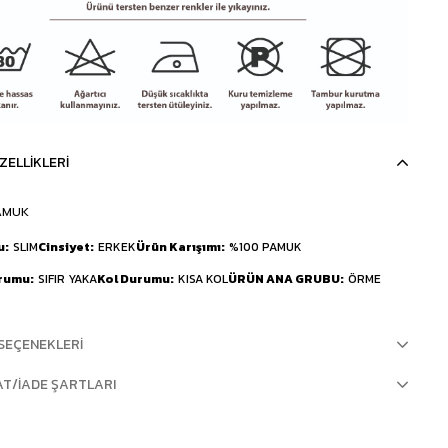
ZELLIKLERI
AMUK
u
SLIM
Cinsiyet
ERKEK
Ürün Karışımı
%100 PAMUK
urumu
SIFIR YAKA
Kol Durumu
KISA KOL
ÜRÜN ANA GRUBU
ÖRME
SEÇENEKLERI
AT/İADE ŞARTLARI