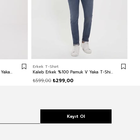
Erkek T-Shirt
Erk
Caley Erkek %100 Pamuk Bisiklet Yaka T-Shirt Lacivert Çizgili
Kaleb Erkek %100 Pamuk V Yaka T-Shirt Lacivert
₺599,00
₺299,00
₺5
Kayıt Ol