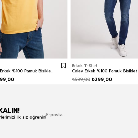
Erkek T-Shirt
Londonlogo Erkek %100 Pamuk Bisiklet Yaka T-Shirt Sarı
99,00
₺599,00
₺299,00
KALIN!
rimizi ilk siz öğrenin!