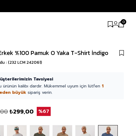
0
Erkek %100 Pamuk O Yaka T-Shirt İndigo
odu
(232 LCM 242061)
üşterilerimizin Tavsiyesi
u ürünün kalıbı dardır. Mükemmel uyum için lütfen
1
eden büyük
sipariş verin.
,00
₺299,00
67