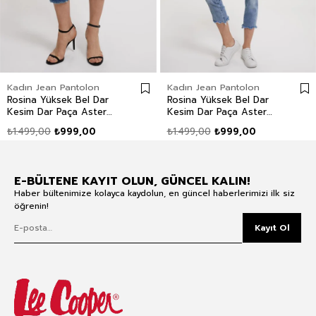
Kadın Jean Pantolon
Kadın Jean Pantolon
Rosina Yüksek Bel Dar
Rosina Yüksek Bel Dar
Kesim Dar Paça Aster
Kesim Dar Paça Aster
Mid Kadın Jean Pantolon
Wash Kadın Jean
₺1.499,00
₺999,00
₺1.499,00
₺999,00
Pantolon
E-BÜLTENE KAYIT OLUN, GÜNCEL KALIN!
Haber bültenimize kolayca kaydolun, en güncel haberlerimizi ilk siz
öğrenin!
Kayıt Ol