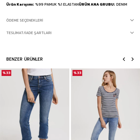
Ürün Karışımı
%99 PAMUK %1 ELASTAN
ÜRÜN ANA GRUBU
DENIM
ÖDEME SEÇENEKLERI
TESLIMAT/İADE ŞARTLARI
BENZER ÜRÜNLER
%33
%33