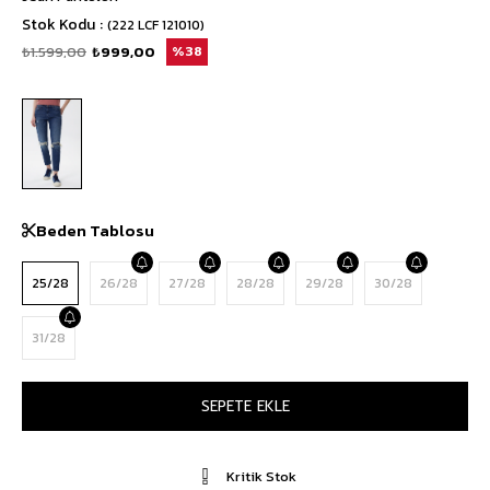
Stok Kodu
(222 LCF 121010)
₺1.599,00
₺999,00
38
Beden Tablosu
25/28
26/28
27/28
28/28
29/28
30/28
31/28
Kritik Stok