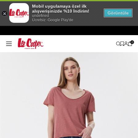
Mobil uygulamaya özel ilk
alışverişinizde %10 İndirim!
Görüntüle
undefined
Ücretsiz -Google Play'de
0