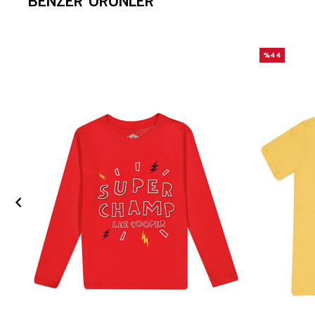
BENZER ÜRÜNLER
%44