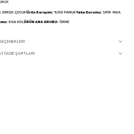
AMUK
ERKEK ÇOCUK
Ürün Karışımı
%100 PAMUK
Yaka Durumu
SIFIR YAKA
umu
KISA KOL
ÜRÜN ANA GRUBU
ÖRME
SEÇENEKLERI
AT/İADE ŞARTLARI