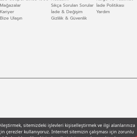
Mağazalar
Sıkça Sorulan Sorular
İade Politikası
Kariyer
İade & Değişim
Yardım
Bize Ulaşın
Gizlilik & Güvenlik
eştirmek, sitemizdeki işlevleri kişiselleştirmek ve ilgi alanlarınıza
in çerezler kullanıyoruz. İnternet sitemizin çalışması için zorunlu
llar
© 2026 Leecooper - Tüm Hakları Saklıdır.