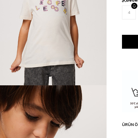
4
ÜRÜN Ö