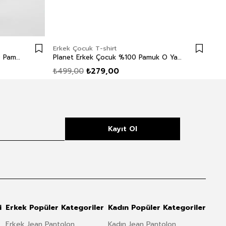
Erkek Çocuk T-shirt
Erk
Drawinglogo 1 Erkek Çocuk %100 Pamuk O Yaka T-Shirt Off White
Planet Erkek Çocuk %100 Pamuk O Yaka T-Shirt Hardal
₺499,00
₺279,00
₺4
Kayıt Ol
i
Erkek Popüler Kategoriler
Kadın Popüler Kategoriler
Erkek Jean Pantolon
Kadın Jean Pantolon