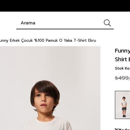
unny Erkek Çocuk %100 Pamuk O Yaka T-Shirt Ekru
Funny
Shirt
Stok K
₺499
Bede