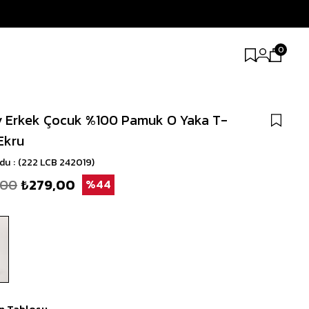
0
 Erkek Çocuk %100 Pamuk O Yaka T-
 Ekru
odu
(222 LCB 242019)
,00
₺279,00
44
n Tablosu