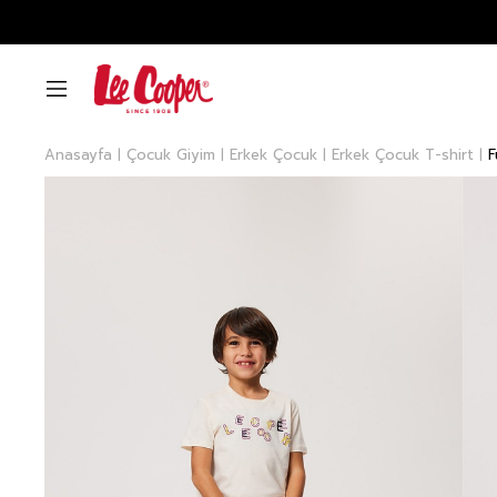
Anasayfa
Çocuk Giyim
Erkek Çocuk
Erkek Çocuk T-shirt
F