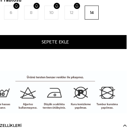
6
8
10
12
14
ZELLIKLERI