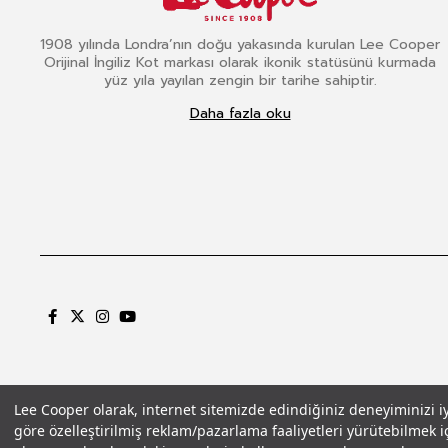
1908 yılında Londra’nın doğu yakasında kurulan Lee Cooper
Orijinal İngiliz Kot markası olarak ikonik statüsünü kurmada
yüz yıla yayılan zengin bir tarihe sahiptir.
Daha fazla oku
Lee Cooper olarak, internet sitemizde edindiğiniz deneyiminizi iyil
göre özelleştirilmiş reklam/pazarlama faaliyetleri yürütebilmek iç
Gizlilik Politikası
Çerez Politikası
KVKK Aydınlatma Metni
Şartlar ve Koşu