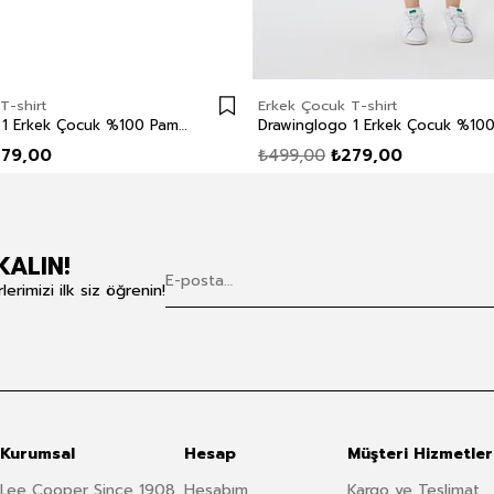
T-shirt
Erkek Çocuk T-shirt
Drawinglogo 1 Erkek Çocuk %100 Pamuk O Yaka T-Shirt Sarı
279,00
₺499,00
₺279,00
KALIN!
rimizi ilk siz öğrenin!
Kurumsal
Hesap
Müşteri Hizmetler
Lee Cooper Since 1908
Hesabım
Kargo ve Teslimat