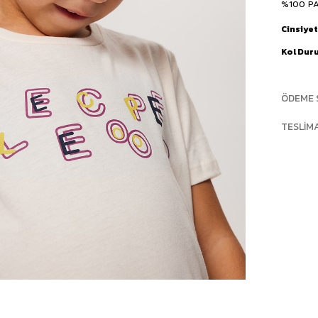
%100 P
Cinsiyet
Kol Dur
ÖDEME 
TESLIM