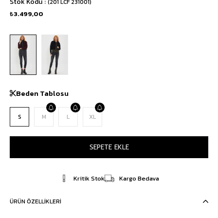
Stok Kodu
(201 LCF 231001)
₺3.499,00
Beden Tablosu
S
M
L
XL
Kritik Stok
Kargo Bedava
ÜRÜN ÖZELLIKLERI