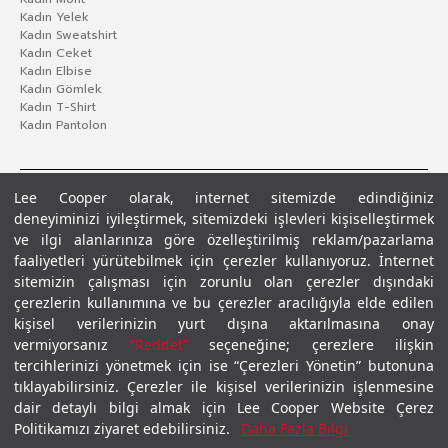
Kadın Yelek
Kadın Sweatshirt
Kadın Ceket
Kadın Elbise
Kadın Gömlek
Kadın T-Shirt
Kadın Pantolon
Lee Cooper olarak, internet sitemizde edindiğiniz
deneyiminizi iyileştirmek, sitemizdeki işlevleri kişiselleştirmek
ve ilgi alanlarınıza göre özelleştirilmiş reklam/pazarlama
faaliyetleri yürütebilmek için çerezler kullanıyoruz. İnternet
sitemizin çalışması için zorunlu olan çerezler dışındaki
çerezlerin kullanımına ve bu çerezler aracılığıyla elde edilen
Gizlilik Politikası
Çerez Politikası
KVKK Aydınlatma Metni
Şartlar ve Koşullar
kişisel verilerinizin yurt dışına aktarılmasına onay
© 2026 Leecooper - Tüm Hakları Saklıdır.
vermiyorsanız
“Reddet”
seçeneğine; çerezlere ilişkin
tercihlerinizi yönetmek için ise “Çerezleri Yönetin” butonuna
tıklayabilirsiniz. Çerezler ile kişisel verilerinizin işlenmesine
dair detaylı bilgi almak için Lee Cooper Website Çerez
Politikamızı ziyaret edebilirsiniz.
Daha Fazla Bilgi