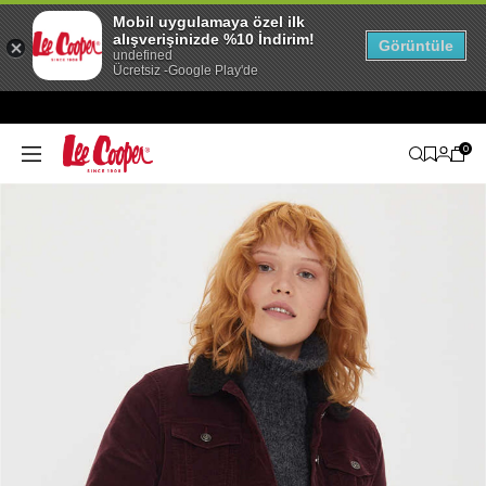
Mobil uygulamaya özel ilk
alışverişinizde %10 İndirim!
Görüntüle
undefined
Ücretsiz -Google Play'de
0