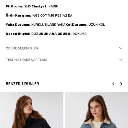
FitGrubu
SLIM
Cinsiyet
KADIN
Ürün Karışımı
%82 COT %16 PES %2 EA
Yaka Durumu
KÜRKLÜ KLASİK YAKA
Kol Durumu
UZUN KOL
Desen Bilgisi
DÜZ
ÜRÜN ANA GRUBU
DOKUMA
ÖDEME SEÇENEKLERI
TESLIMAT/İADE ŞARTLARI
BENZER ÜRÜNLER